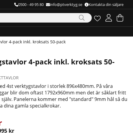
0500 - 49 95 80
info@ptverktyg.se
Kontakta din säljare
Önskelista
Antal i önskelista
.
Va
Ant
.
vlor 4-pack inkl. kroksats 50-pack
stavlor 4-pack inkl. kroksats 50-
KTTAVLOR
ed 4st verktygstavlor i storlek 896x480mm. På våra
gar blir dom oftast 1792x960mm men det är såklart fritt
a själv. Panelerna kommer med "standard" 9mm hål så du
 dina gamla specialkrokar.
r
995 kr