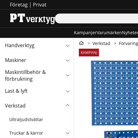
Företag
|
Privat
Kampanjer
Varumärken
Nyhete
Verkstad
Förvarin
Handverktyg
Produktbilder Verktygstavlo
KAMPANJ
Maskiner
Maskintillbehör &
förbrukning
Last & lyft
Verkstad
Ultraljudstvättar
Truckar & kärror