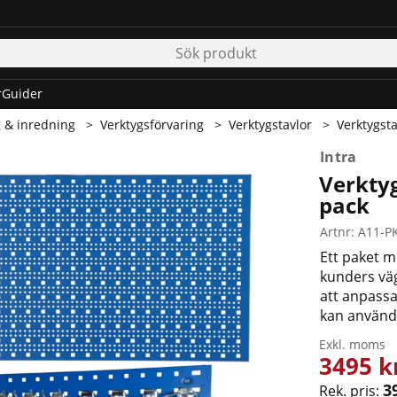
r
Guider
g & inredning
Verktygsförvaring
Verktygstavlor
Verktygsta
r 4-pack inkl. kroksats 50-pack
Intra
Verktyg
pack
Artnr:
A11-P
Ett paket m
kunders väg
att anpass
kan använda
Exkl. moms
3495
k
3
Rek. pris: