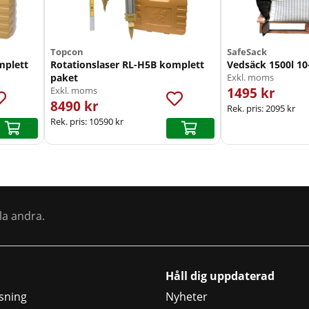
Topcon
SafeSack
mplett
Rotationslaser RL-H5B komplett
Vedsäck 1500l 10
paket
Exkl. moms
1495 kr
Exkl. moms
8490 kr
Rek. pris:
2095 kr
Rek. pris:
10590 kr
la andra.
Håll dig uppdaterad
sning
Nyheter