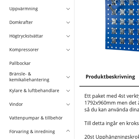
Uppvärmning
Domkrafter
Högtryckstvättar
Kompressorer
Pallbockar
Bränsle- &
Produktbeskrivning
kemikaliehantering
Kylare & luftbehandlare
Ett paket med 4st verkt
1792x960mm men det är 
Vindor
så du kan använda dina
Vattenpumpar & tillbehör
Till detta ingår en krok
Förvaring & inredning
20st Upphängningskro