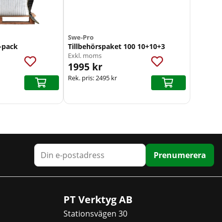
Swe-Pro
-pack
Tillbehörspaket 100 10+10+3
Exkl. moms
1995 kr
Rek. pris:
2495 kr
Prenumerera
PT Verktyg AB
Stationsvägen 30