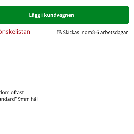
Lägg i kundvagnen
 önskelistan
Skickas inom:
3-6 arbetsdagar
 dom oftast
tandard" 9mm hål