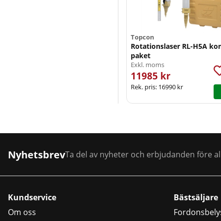
Topcon
Rotationslaser RL-H5A ko
paket
Exkl. moms
11985 kr
Rek. pris:
16990 kr
Nyhetsbrev
Ta del av nyheter och erbjudanden före al
Kundservice
Bästsäljare
Om oss
Fordonsbely