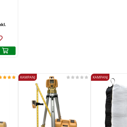
kl.
KAMPANJ
KAMPANJ








