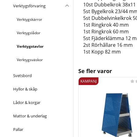
10st Dubbelkrok 38x1
Verktygsförvaring
5st Bygelkrok 23/44 m
5st Dubbelvinkelkrok 
Verktygskärror
1st Ringkrok 40 mm
1st Ringkrok 60 mm
Verktygslådor
5st Fjäderklämma 12 
2st Rörhållare 16 mm
Verktygstavlor
1st Kopp 82 mm
Verktygsväskor
Se fler varor
Svetsbord
KAMPANJ

Hyllor & skåp
Lådor & korgar
Mattor & underlag
Pallar