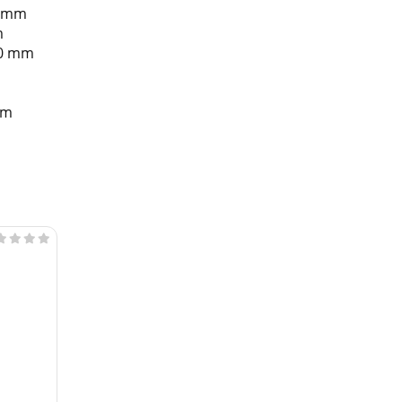
1 mm
m
50 mm
mm



