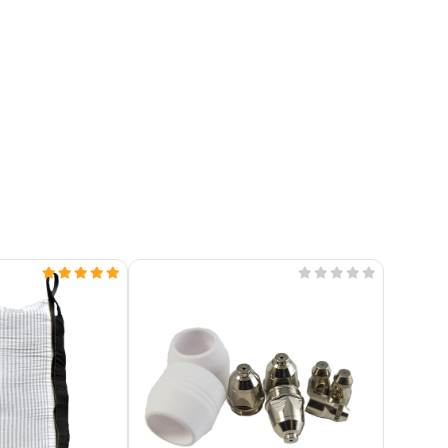









