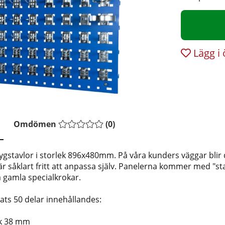
Lägg i
Omdömen
(
0
)
ygstavlor i storlek 896x480mm. På våra kunders väggar blir
såklart fritt att anpassa själv. Panelerna kommer med "s
 gamla specialkrokar.
sats 50 delar innehållandes:
k 38 mm