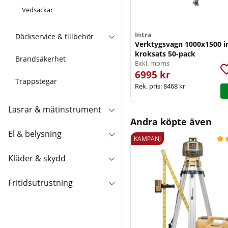
Vedsäckar
Intra
Däckservice & tillbehör
Verktygsvagn 1000x1500 in
kroksats 50-pack
Brandsäkerhet
Exkl. moms
6995 kr
Trappstegar
Rek. pris:
8468 kr
Lasrar & mätinstrument
Andra köpte även
El & belysning
KAMPANJ

Kläder & skydd
Fritidsutrustning