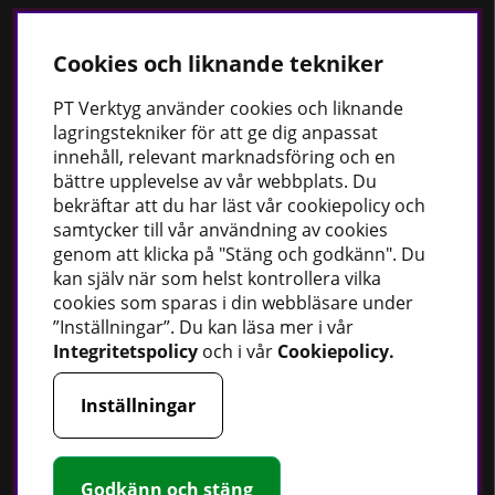
Kundservice
Cookies och liknande tekniker
Om oss
PT
Verktyg använder cookies och liknande
Kontaktformulär
lagringstekniker för att ge dig anpassat
Cookiepolicy
innehåll, relevant marknadsföring och en
Köpvillkor
bättre upplevelse av vår webbplats. Du
bekräftar att du har läst vår cookiepolicy och
Dataskyddspolicy
samtycker till vår användning av cookies
genom att klicka på "Stäng och godkänn". Du
kan själv när som helst kontrollera vilka
cookies som sparas i din webbläsare under
Bästsäljare
”Inställningar”. Du kan läsa mer i vår
Fordonsbelysning
Integritetspolicy
och i vår
Cookiepolicy
.
Uppvärmning
Inställningar
Fettsprutor
Strömförsörjning
Handskar
Godkänn och stäng