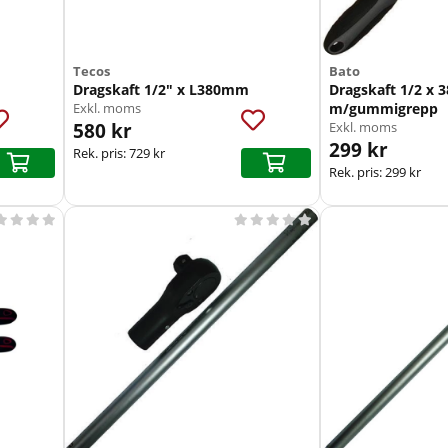
Tecos
Bato
Dragskaft 1/2" x L380mm
Dragskaft 1/2 x
Exkl. moms
m/gummigrepp
580 kr
Exkl. moms
299 kr
Rek. pris:
729 kr
Rek. pris:
299 kr








