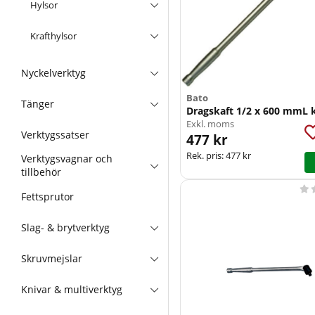
Hylsor
Krafthylsor
Nyckelverktyg
Bato
Tänger
Dragskaft 1/2 x 600 mmL k
Exkl. moms
Verktygssatser
477 kr
Rek. pris:
477 kr
Verktygsvagnar och
tillbehör

Fettsprutor
Slag- & brytverktyg
Skruvmejslar
Knivar & multiverktyg