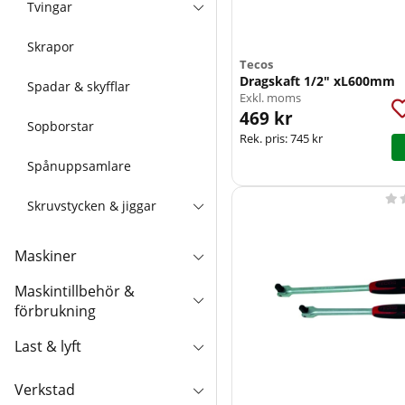
Tvingar
Skrapor
Tecos
Dragskaft 1/2" xL600mm
Spadar & skyfflar
Exkl. moms
469 kr
Sopborstar
Rek. pris:
745 kr
Spånuppsamlare

Skruvstycken & jiggar
Maskiner
Maskintillbehör &
förbrukning
Last & lyft
Verkstad