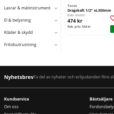
Tecos
Lasrar & mätinstrument
Dragskaft 1/2" xL350mm
Exkl. moms
El & belysning
474 kr
Rek. pris:
544 kr
Kläder & skydd
Fritidsutrustning
Nyhetsbrev
Ta del av nyheter och erbjudanden före al
Kundservice
Bästsäljare
Om oss
Fordonsbely