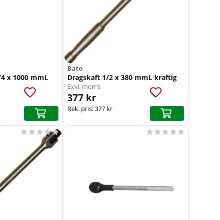
Bato
3/4 x 1000 mmL
Dragskaft 1/2 x 380 mmL kraftig
Exkl. moms
377 kr
Rek. pris:
377 kr









