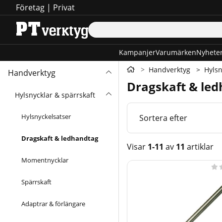
Företag
|
Privat
Kampanjer
Varumärken
Nyhete
Handverktyg
Hylsn
Handverktyg
Dragskaft & le
Hylsnycklar & spärrskaft
Hylsnyckelsatser
Sortera efter
Dragskaft & ledhandtag
Visar
1-11
av
11
artiklar
Momentnycklar
Produkter

Spärrskaft
Adaptrar & förlängare