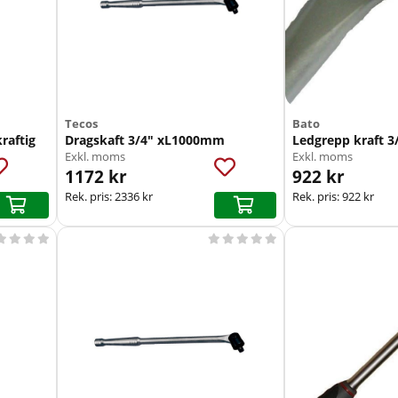
Tecos
Bato
raftig
Dragskaft 3/4" xL1000mm
Ledgrepp kraft 
Exkl. moms
Exkl. moms
1172 kr
922 kr
Rek. pris:
2336 kr
Rek. pris:
922 kr








