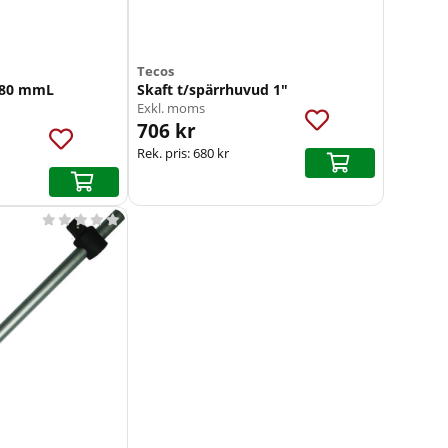
Tecos
 380 mmL
Skaft t/spärrhuvud 1"
Exkl. moms
706 kr
Rek. pris:
680 kr




