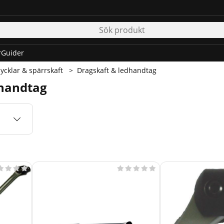
r
Guider
ycklar & spärrskaft
Dragskaft & ledhandtag
dhandtag








