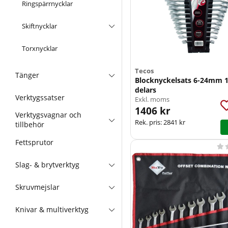
Ringspärrnycklar
Skiftnycklar
Torxnycklar
Tecos
Tänger
Blocknyckelsats 6-24mm 1
delars
Verktygssatser
Exkl. moms
1406 kr
Verktygsvagnar och
Rek. pris:
2841 kr
tillbehör
Fettsprutor

Slag- & brytverktyg
Skruvmejslar
Knivar & multiverktyg