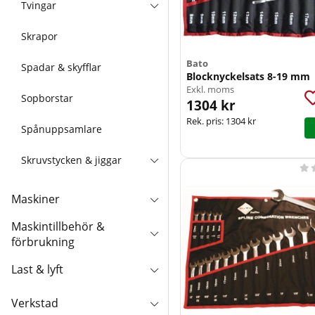
Tvingar
Skrapor
Bato
Spadar & skyfflar
Blocknyckelsats 8-19 mm
Exkl. moms
Sopborstar
1304 kr
Rek. pris:
1304 kr
Spånuppsamlare
Skruvstycken & jiggar

Maskiner
Maskintillbehör &
förbrukning
Last & lyft
Verkstad