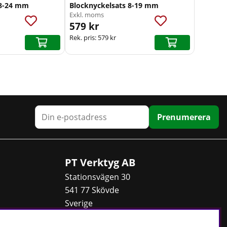
 8-24 mm
Blocknyckelsats 8-19 mm
Exkl. moms
579 kr
Rek. pris:
579 kr
Prenumerera
PT Verktyg AB
Stationsvägen 30
541 77 Skövde
Sverige
Telefon:
0500 - 49 95 80