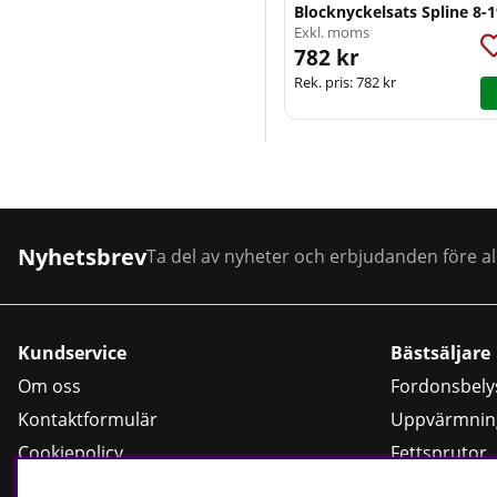
Blocknyckelsats Spline 8
Exkl. moms
782 kr
Rek. pris:
782 kr
Nyhetsbrev
Ta del av nyheter och erbjudanden före al
Kundservice
Bästsäljare
Om oss
Fordonsbely
Kontaktformulär
Uppvärmnin
Cookiepolicy
Fettsprutor
Köpvillkor
Strömförsör