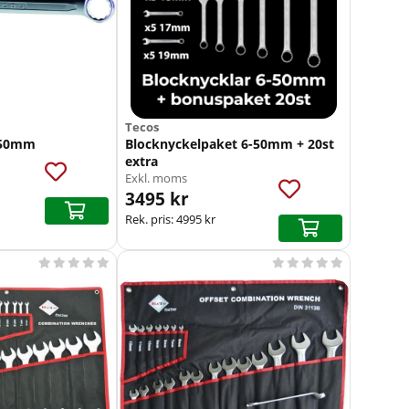
Tecos
-50mm
Blocknyckelpaket 6-50mm + 20st
extra
Exkl. moms
3495 kr
Rek. pris:
4995 kr









