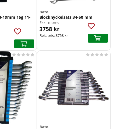
Bato
 8-19mm 15g 11-
Blocknyckelsats 34-50 mm
Exkl. moms
3758 kr
Rek. pris:
3758 kr










Bato