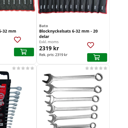
Bato
 6-32 mm
Blocknyckelsats 6-32 mm - 20
delar
Exkl. moms
2319 kr
Rek. pris:
2319 kr









