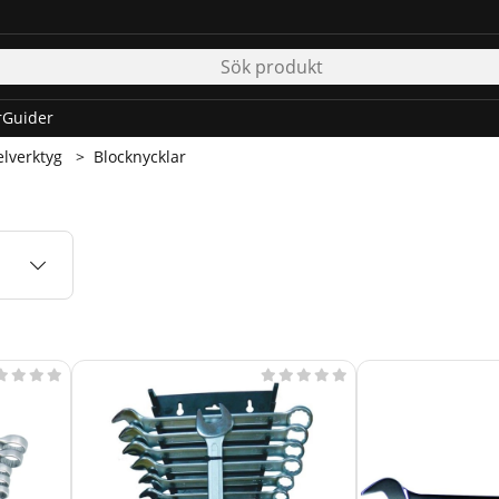
r
Guider
lverktyg
Blocknycklar








