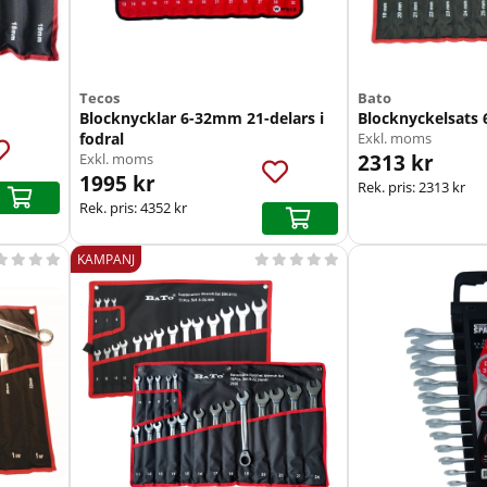
Tecos
Bato
Blocknycklar 6-32mm 21-delars i
Blocknyckelsats
fodral
Exkl. moms
2313 kr
Exkl. moms
1995 kr
Rek. pris:
2313 kr
Rek. pris:
4352 kr
KAMPANJ








