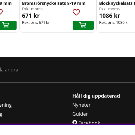
-19 mm
Bromsrörsnyckelsats 8-19 mm
Blocknyckelsats
Exkl. moms
Exkl. moms
671 kr
1086 kr
Rek. pris:
671 kr
Rek. pris:
1086 kr
la andra.
Håll dig uppdaterad
sning
Nyheter
g
Guider
Facebook
jning
Instagram