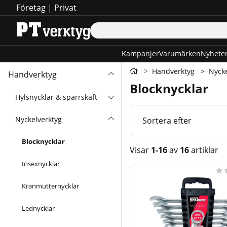
Företag
|
Privat
Kampanjer
Varumärken
Nyhete
Handverktyg
Nycke
Handverktyg
Blocknycklar
Hylsnycklar & spärrskaft
Nyckelverktyg
Sortera efter
Blocknycklar
Visar
1-16
av
16
artiklar
Insexnycklar
Produkter

Kranmutternycklar
Lednycklar