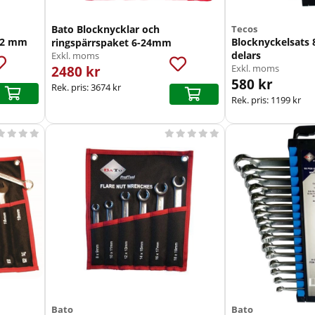
Bato Blocknycklar och
Tecos
-32 mm
Blocknyckelsats
ringspärrspaket 6-24mm
delars
Exkl. moms
2480 kr
Exkl. moms
580 kr
Rek. pris:
3674 kr
Rek. pris:
1199 kr









Bato
Bato