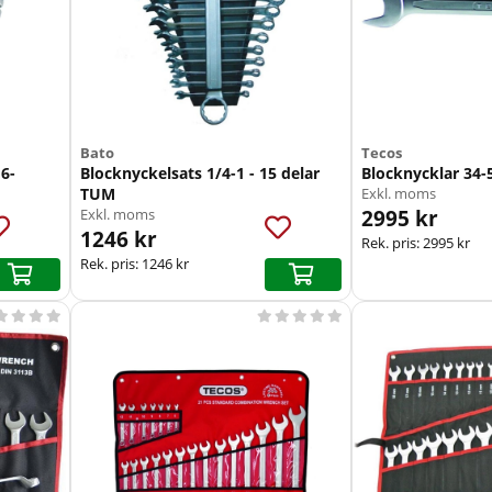
Bato
Tecos
6-
Blocknyckelsats 1/4-1 - 15 delar
Blocknycklar 34
TUM
Exkl. moms
2995 kr
Exkl. moms
1246 kr
Rek. pris:
2995 kr
Rek. pris:
1246 kr








