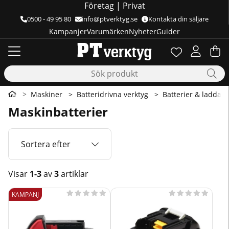
Företag
|
Privat
0500 - 49 95 80
info@ptverktyg.se
Kontakta din säljare
Kampanjer
Varumärken
Nyheter
Guider
Önskelista
Antal i önskelis
.
Va
Ant
.
Maskiner
Batteridrivna verktyg
Batterier & laddare
Maskinbatterier
Sortera efter
Visar
1-3
av
3
artiklar
Produkter










KAMPANJ