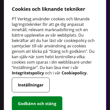
Cookies och liknande tekniker
Bästsäljare
Fordonsbelysning
PT
Verktyg använder cookies och liknande
lagringstekniker för att ge dig anpassat
Uppvärmning
innehåll, relevant marknadsföring och en
Fettsprutor
bättre upplevelse av vår webbplats. Du
bekräftar att du har läst vår cookiepolicy och
Strömförsörjning
samtycker till vår användning av cookies
Handskar
genom att klicka på "Stäng och godkänn". Du
Rotationslasrar
kan själv när som helst kontrollera vilka
cookies som sparas i din webbläsare under
”Inställningar”. Du kan läsa mer i vår
Integritetspolicy
och i vår
Cookiepolicy
.
Håll dig uppdaterad
Inställningar
Nyheter
Guider
Facebook
Godkänn och stäng
Instagram