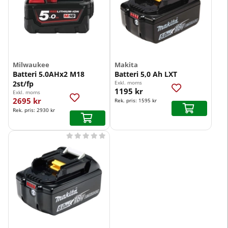
Milwaukee
Makita
Batteri 5.0AHx2 M18
Batteri 5,0 Ah LXT
2st/fp
Exkl. moms
1195 kr
Exkl. moms
2695 kr
Rek. pris:
1595 kr
Rek. pris:
2930 kr




