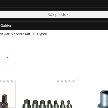
r
Guider
ycklar & spärrskaft
Hylsor








