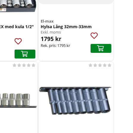
El-max
SEX med kula 1/2"
Hylsa Lång 32mm-33mm
Exkl. moms
1795 kr
Rek. pris:
1795 kr









