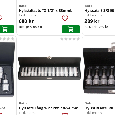
Bato
Bato
Hylsstiftsats TX 1/2" x 55mmL
Hylssats E 3/8 E5
Exkl. moms
Exkl. moms
680 kr
289 kr
Rek. pris:
680 kr
Rek. pris:
289 kr









Bato
Bato
0-61
Hylssats Lång 1/2 12kt. 10-24 mm
Hylsstiftsats 3/8 
Exkl. moms
Exkl. moms