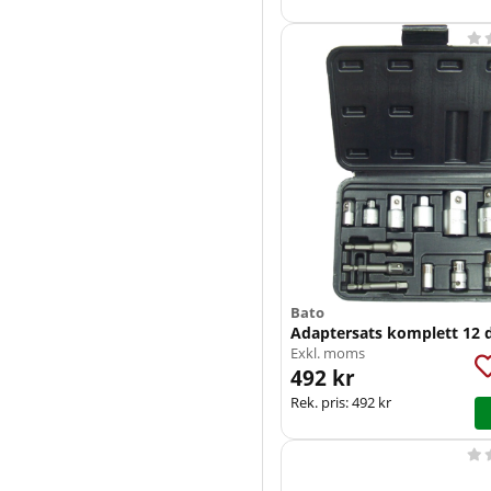

Bato
Adaptersats komplett 12 d
Exkl. moms
492 kr
Rek. pris:
492 kr
