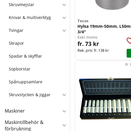
Skruvmejslar
Knivar & multiverktyg
Tecos
Hylsa 19mm-50mm, L50m
Tvingar
3/4"
Exkl. moms
fr. 73 kr
Skrapor
Rek. pris:
fr. 138 kr
Spadar & skyfflar

Sopborstar
Spånuppsamlare
Skruvstycken & jiggar
Maskiner
Maskintillbehör &
förbrukning