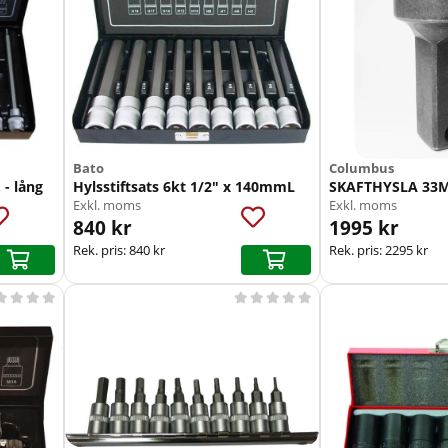
Bato
Columbus
 - lång
Hylsstiftsats 6kt 1/2" x 140mmL
SKAFTHYSLA 33
Exkl. moms
Exkl. moms
840 kr
1995 kr
Rek. pris:
840 kr
Rek. pris:
2295 kr








