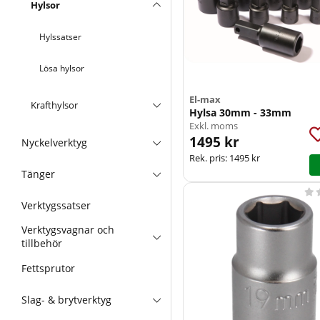
Hylsor
Hylssatser
Lösa hylsor
El-max
Krafthylsor
Hylsa 30mm - 33mm
Exkl. moms
1495 kr
Nyckelverktyg
Rek. pris:
1495 kr
Tänger

Verktygssatser
Verktygsvagnar och
tillbehör
Fettsprutor
Slag- & brytverktyg