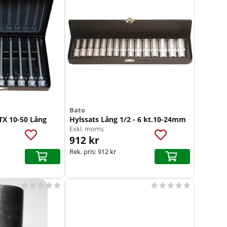
Bato
 TX 10-50 Lång
Hylssats Lång 1/2 - 6 kt.10-24mm
Exkl. moms
912 kr
Rek. pris:
912 kr









