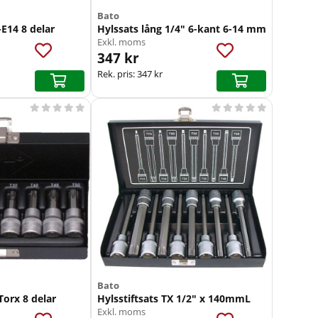
Bato
-E14 8 delar
Hylssats lång 1/4" 6-kant 6-14 mm
Exkl. moms
347 kr
Rek. pris:
347 kr










Bato
Torx 8 delar
Hylsstiftsats TX 1/2" x 140mmL
Exkl. moms