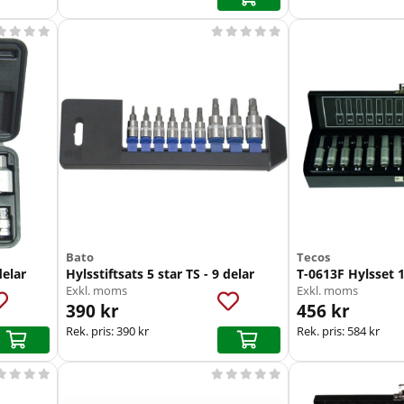









Bato
Tecos
elar
Hylsstiftsats 5 star TS - 9 delar
T-0613F Hylsset 1
Exkl. moms
Exkl. moms
390 kr
456 kr
Rek. pris:
390 kr
Rek. pris:
584 kr








