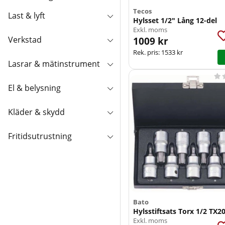
Tecos
Last & lyft
Hylsset 1/2" Lång 12-del
Exkl. moms
Verkstad
1009 kr
Rek. pris:
1533 kr
Lasrar & mätinstrument

El & belysning
Kläder & skydd
Fritidsutrustning
Bato
Hylsstiftsats Torx 1/2 TX2
Exkl. moms