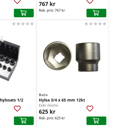
767 kr
Rek. pris:
767 kr










Bato
hylssats 1/2
Hylsa 3/4 x 65 mm 12kt
Exkl. moms
625 kr
Rek. pris:
625 kr