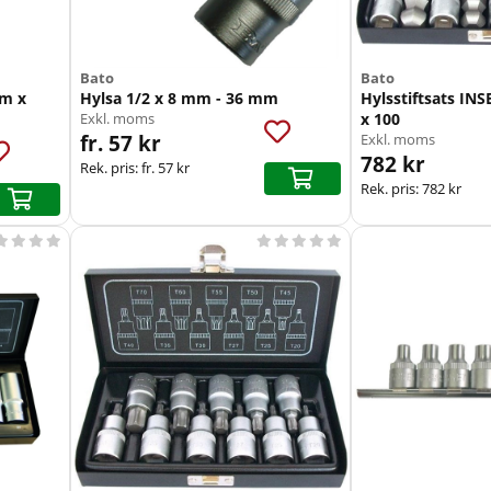
Bato
Bato
m x
Hylsa 1/2 x 8 mm - 36 mm
Hylsstiftsats IN
Exkl. moms
x 100
fr. 57 kr
Exkl. moms
782 kr
Rek. pris:
fr. 57 kr
Rek. pris:
782 kr








