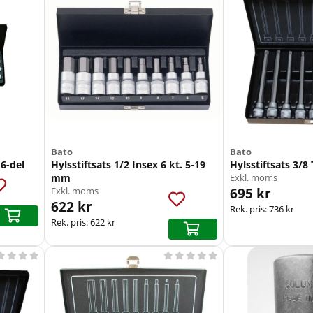
Bato
Bato
6-del
Hylsstiftsats 1/2 Insex 6 kt. 5-19
Hylsstiftsats 3/8
mm
Exkl. moms
695 kr
Exkl. moms
622 kr
Rek. pris:
736 kr
Rek. pris:
622 kr








