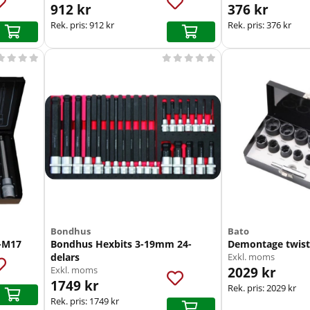
912 kr
376 kr
Rek. pris:
912 kr
Rek. pris:
376 kr









Bondhus
Bato
5-M17
Bondhus Hexbits 3-19mm 24-
Demontage twist
delars
Exkl. moms
2029 kr
Exkl. moms
1749 kr
Rek. pris:
2029 kr
Rek. pris:
1749 kr