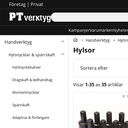
Företag
|
Privat
Kampanjer
Varumärken
Nyhete
Handverktyg
Hylsn
Handverktyg
Hylsor
Hylsnycklar & spärrskaft
Hylsnyckelsatser
Sortera efter
Dragskaft & ledhandtag
Visar
1-35
av
35
artiklar
Momentnycklar
Produkter

Spärrskaft
Adaptrar & förlängare