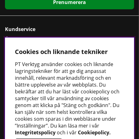
Prenumerera
Kundservice
Om oss
Kontaktformulär
Cookies och liknande tekniker
Cookiepolicy
PT
Verktyg använder cookies och liknande
Köpvillkor
lagringstekniker för att ge dig anpassat
Dataskyddspolicy
innehåll, relevant marknadsföring och en
bättre upplevelse av vår webbplats. Du
bekräftar att du har läst vår cookiepolicy och
samtycker till vår användning av cookies
Bästsäljare
genom att klicka på "Stäng och godkänn". Du
kan själv när som helst kontrollera vilka
Fordonsbelysning
cookies som sparas i din webbläsare under
Uppvärmning
”Inställningar”. Du kan läsa mer i vår
Fettsprutor
Integritetspolicy
och i vår
Cookiepolicy
.