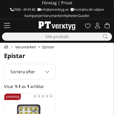
Företag
|
Privat
0500 - 49 95 80
info@ptverktyg.se
Kontakta din säljare
Kampanjer
Varumärken
Nyheter
Guider
Önskelista
Antal i önskelis
.
Va
Ant
.
Varumärken
Epistar
Epistar
Sortera efter
Visar
1-1
av
1
artiklar
Produkter





KAMPANJ