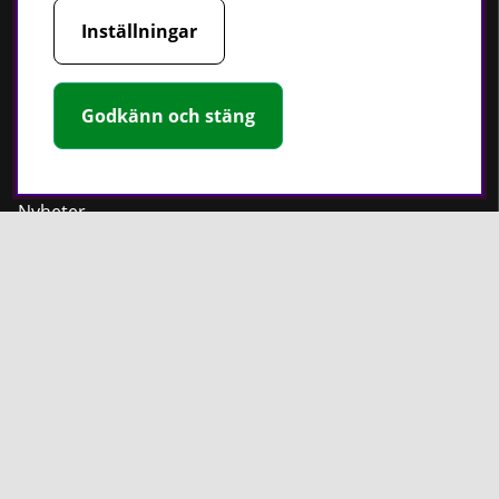
Strömförsörjning
Inställningar
Handskar
Rotationslasrar
Godkänn och stäng
Håll dig uppdaterad
Nyheter
Guider
Facebook
Instagram
PT Verktyg AB
Stationsvägen 30
541 77 Skövde
Sverige