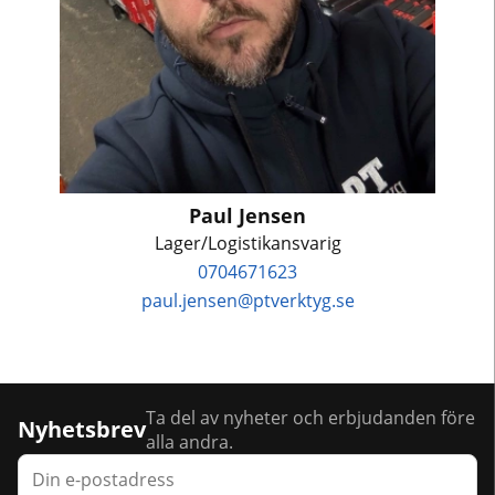
Paul Jensen
Lager/Logistikansvarig
0704671623
paul.jensen@ptverktyg.se
Ta del av nyheter och erbjudanden före
Nyhetsbrev
alla andra.