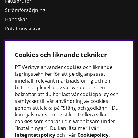
Fettsprutor
Strömförsörjning
Handskar
Rotationslasrar
Cookies och liknande tekniker
Håll dig uppdaterad
Nyheter
PT
Verktyg använder cookies och liknande
lagringstekniker för att ge dig anpassat
Guider
innehåll, relevant marknadsföring och en
Facebook
bättre upplevelse av vår webbplats. Du
Instagram
bekräftar att du har läst vår cookiepolicy och
samtycker till vår användning av cookies
genom att klicka på "Stäng och godkänn". Du
PT Verktyg AB
kan själv när som helst kontrollera vilka
cookies som sparas i din webbläsare under
Stationsvägen 30
”Inställningar”. Du kan läsa mer i vår
541 77 Skövde
Integritetspolicy
och i vår
Cookiepolicy
.