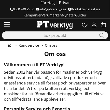
Företag
|
Privat
0500 - 49 95 80
info@ptverktyg.se
Kontakta din säljare
Kampanjer
Varumärken
Nyheter
Guider
Önskelista
Antal i önskelis
.
Va
Ant
.
Kundservice
Om oss
Om oss
Välkommen till PT Verktyg!
Sedan 2002 har vår passion för maskiner och verktyg
drivit oss att erbjuda högkvalitativa produkter och
enastående service till företag och privatpersoner över
hela landet. Vi tror på kraften i rätt verktyg och
maskiner för att förvandla arbetsuppgifter till effektiva
och tillfredsställande upplevelser.
Personlig Service och Expertis