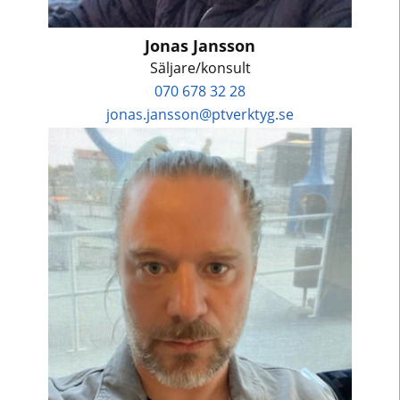
Jonas Jansson
Säljare/konsult
070 678 32 28
jonas.jansson@ptverktyg.se