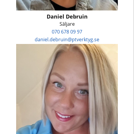
Daniel Debruin
Säljare
070 678 09 97
daniel.debruin@ptverktyg.se