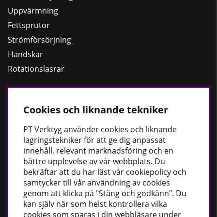
Uppvärmning
Fettsprutor
Strömförsörjning
Handskar
Rotationslasrar
Cookies och liknande tekniker
Håll dig uppdaterad
Nyheter
PT
Verktyg använder cookies och liknande
lagringstekniker för att ge dig anpassat
Guider
innehåll, relevant marknadsföring och en
Facebook
bättre upplevelse av vår webbplats. Du
Instagram
bekräftar att du har läst vår cookiepolicy och
samtycker till vår användning av cookies
genom att klicka på "Stäng och godkänn". Du
PT Verktyg AB
kan själv när som helst kontrollera vilka
cookies som sparas i din webbläsare under
Stationsvägen 30