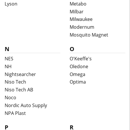
Lyson
Metabo
Milbar
Milwaukee
Modernum
Mosquito Magnet
N
O
NES
O'Keeffe's
NH
Oledone
Nightsearcher
Omega
Niso Tech
Optima
Niso Tech AB
Noco
Nordic Auto Supply
NPA Plast
P
R