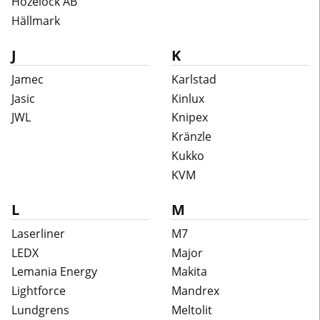
Hozelock AB
Hällmark
J
K
Jamec
Karlstad
Jasic
Kinlux
JWL
Knipex
Kränzle
Kukko
KVM
L
M
Laserliner
M7
LEDX
Major
Lemania Energy
Makita
Lightforce
Mandrex
Lundgrens
Meltolit