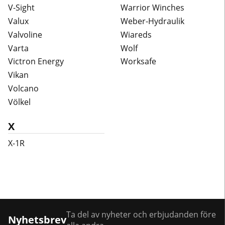
V-Sight
Warrior Winches
Valux
Weber-Hydraulik
Valvoline
Wiareds
Varta
Wolf
Victron Energy
Worksafe
Vikan
Volcano
Völkel
X
X-1R
Ta del av nyheter och erbjudanden före
Nyhetsbrev