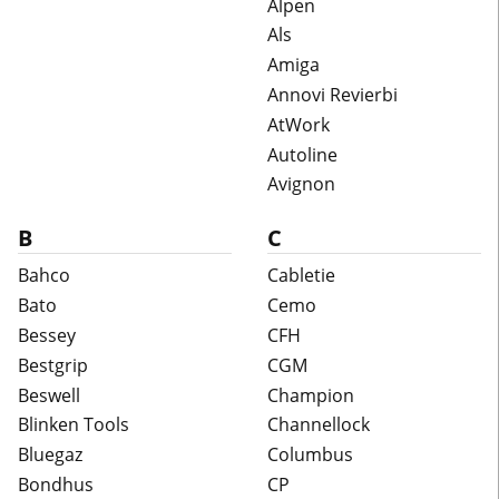
Alpen
Als
Amiga
Annovi Revierbi
AtWork
Autoline
Avignon
B
C
Bahco
Cabletie
Bato
Cemo
Bessey
CFH
Bestgrip
CGM
Beswell
Champion
Blinken Tools
Channellock
Bluegaz
Columbus
Bondhus
CP