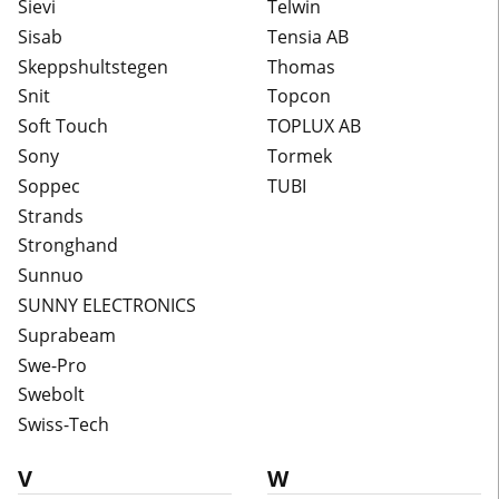
Sievi
Telwin
Sisab
Tensia AB
Skeppshultstegen
Thomas
Snit
Topcon
Soft Touch
TOPLUX AB
Sony
Tormek
Soppec
TUBI
Strands
Stronghand
Sunnuo
SUNNY ELECTRONICS
Suprabeam
Swe-Pro
Swebolt
Swiss-Tech
V
W