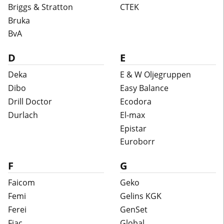
Briggs & Stratton
CTEK
Bruka
BvA
D
E
Deka
E & W Oljegruppen
Dibo
Easy Balance
Drill Doctor
Ecodora
Durlach
El-max
Epistar
Euroborr
F
G
Faicom
Geko
Femi
Gelins KGK
Ferei
GenSet
Fiac
Global