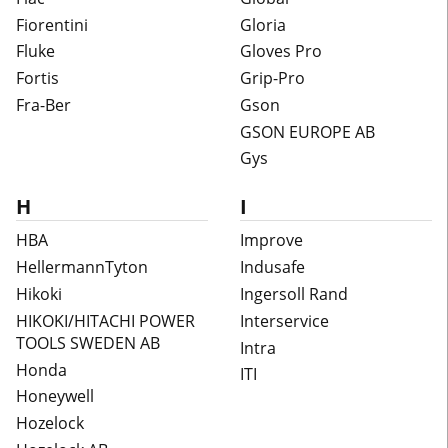
Fiorentini
Gloria
Fluke
Gloves Pro
Fortis
Grip-Pro
Fra-Ber
Gson
GSON EUROPE AB
Gys
H
I
HBA
Improve
HellermannTyton
Indusafe
Hikoki
Ingersoll Rand
HIKOKI/HITACHI POWER
Interservice
TOOLS SWEDEN AB
Intra
Honda
ITI
Honeywell
Hozelock