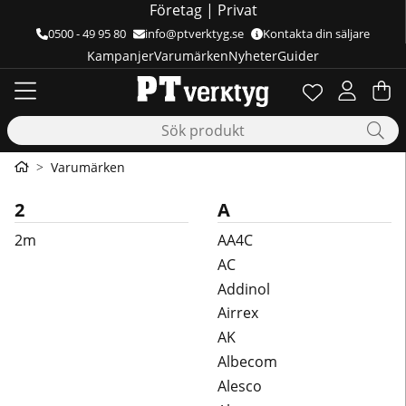
Företag
|
Privat
0500 - 49 95 80
info@ptverktyg.se
Kontakta din säljare
Kampanjer
Varumärken
Nyheter
Guider
Önskelista
Antal i önskelis
.
Va
Ant
.
Varumärken
2
A
2m
AA4C
AC
Addinol
Airrex
AK
Albecom
Alesco