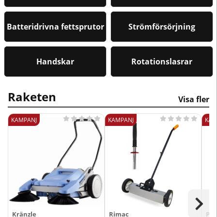
Batteridrivna fettsprutor
Strömförsörjning
Handskar
Rotationslasrar
Raketen
Visa fler










KAMPANJ
KAMPANJ
KAM
Kränzle
Rimac
PT-