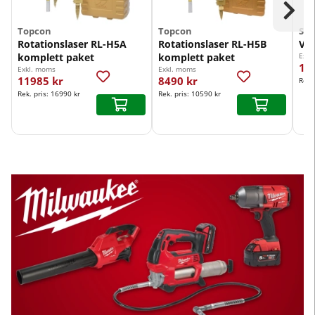
Topcon
Topcon
Saf
Rotationslaser RL-H5A
Rotationslaser RL-H5B
Ved
komplett paket
komplett paket
Exkl
14
Exkl. moms
Exkl. moms
11985 kr
8490 kr
Rek.
Rek. pris:
16990 kr
Rek. pris:
10590 kr