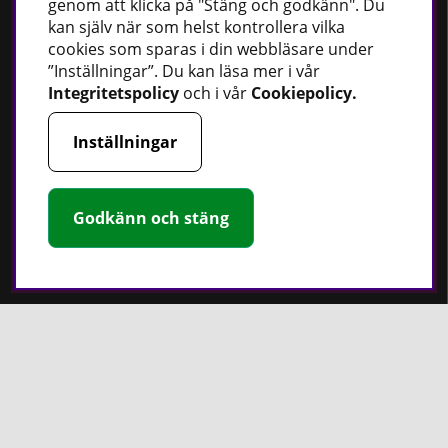
genom att klicka på "Stäng och godkänn". Du
kan själv när som helst kontrollera vilka
cookies som sparas i din webbläsare under
Bästsäljare
”Inställningar”. Du kan läsa mer i vår
Integritetspolicy
och i vår
Cookiepolicy
.
Fordonsbelysning
Uppvärmning
Inställningar
Fettsprutor
Strömförsörjning
Godkänn och stäng
Handskar
Rotationslasrar
Håll dig uppdaterad
Nyheter
Guider
Facebook