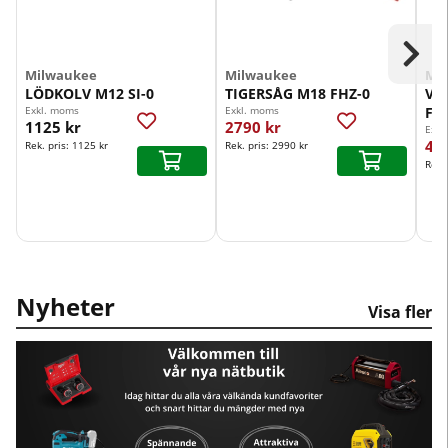
Milwaukee
Milwaukee
Mi
LÖDKOLV M12 SI-0
TIGERSÅG M18 FHZ-0
VI
Exkl. moms
Exkl. moms
FL
1125 kr
2790 kr
Exkl
49
Rek. pris:
1125 kr
Rek. pris:
2990 kr
Rek.
Nyheter
Visa fler