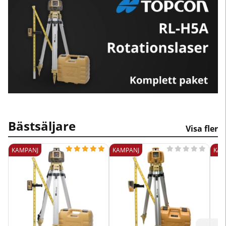
Bästsäljare
Visa fler










KAMPANJ
KAMPANJ
KAM