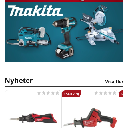
Nyheter
Visa fler










KAMPANJ
KAM