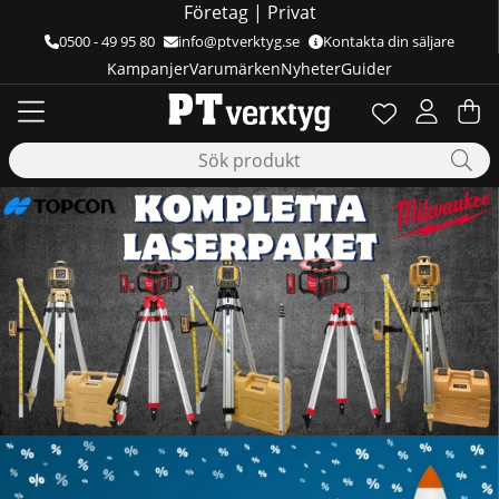
Företag
|
Privat
0500 - 49 95 80
info@ptverktyg.se
Kontakta din säljare
Kampanjer
Varumärken
Nyheter
Guider
Önskelista
Antal i önskelis
.
Va
Ant
.