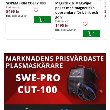
SOPMASKIN COLLY 800
MagStick & MagWipe
Bor
Exkl. moms
paket med magnetiska
Exkl
5495 kr
29
uppsamlare för bänk och
Rek. pris:
8098 kr
Rek.
golv
Exkl. moms
1495 kr
Rek. pris:
2229 kr