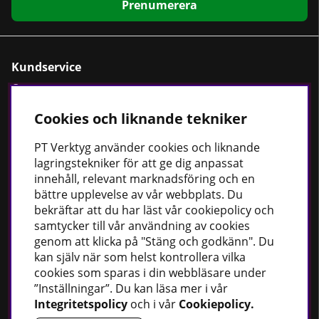
Prenumerera
Kundservice
Om oss
Kontaktformulär
Cookies och liknande tekniker
Cookiepolicy
PT
Verktyg använder cookies och liknande
Köpvillkor
lagringstekniker för att ge dig anpassat
Dataskyddspolicy
innehåll, relevant marknadsföring och en
bättre upplevelse av vår webbplats. Du
bekräftar att du har läst vår cookiepolicy och
samtycker till vår användning av cookies
Bästsäljare
genom att klicka på "Stäng och godkänn". Du
kan själv när som helst kontrollera vilka
Fordonsbelysning
cookies som sparas i din webbläsare under
Uppvärmning
”Inställningar”. Du kan läsa mer i vår
Fettsprutor
Integritetspolicy
och i vår
Cookiepolicy
.