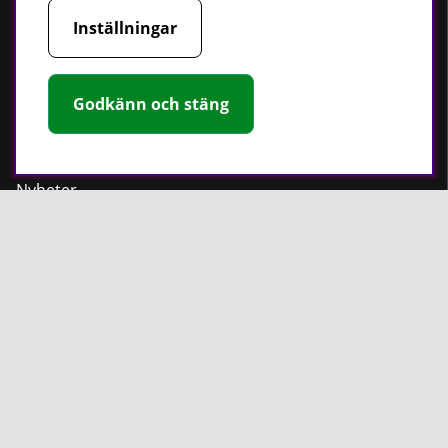
Strömförsörjning
Inställningar
Handskar
Rotationslasrar
Godkänn och stäng
Håll dig uppdaterad
Nyheter
Guider
Facebook
Instagram
PT Verktyg AB
Stationsvägen 30
541 77 Skövde
Sverige