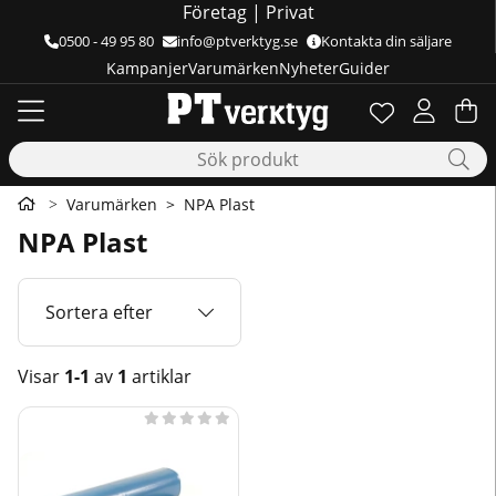
Företag
|
Privat
0500 - 49 95 80
info@ptverktyg.se
Kontakta din säljare
Kampanjer
Varumärken
Nyheter
Guider
Önskelista
Antal i önskelis
.
Va
Ant
.
Varumärken
NPA Plast
NPA Plast
Sortera efter
Visar
1-1
av
1
artiklar
Produkter




