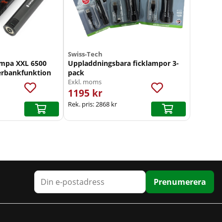
Swiss-Tech
ampa XXL 6500
Uppladdningsbara ficklampor 3-
rbankfunktion
pack
Exkl. moms
1195 kr
Rek. pris:
2868 kr
Prenumerera