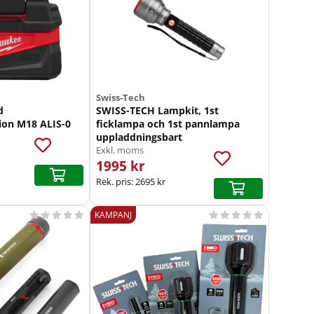
Swiss-Tech
d
SWISS-TECH Lampkit, 1st
on M18 ALIS-0
ficklampa och 1st pannlampa
uppladdningsbart
Exkl. moms
1995 kr
Rek. pris:
2695 kr
KAMPANJ









