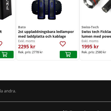
Bato
Swiss-Tech
R
2st uppladdningsbara ledlampor
Swiss tech Fickl
med laddplatta och kablage
lumen med powe
Exkl. moms
Exkl. moms
2295 kr
1995 kr
Rek. pris:
2778 kr
Rek. pris:
2580 kr
la andra.