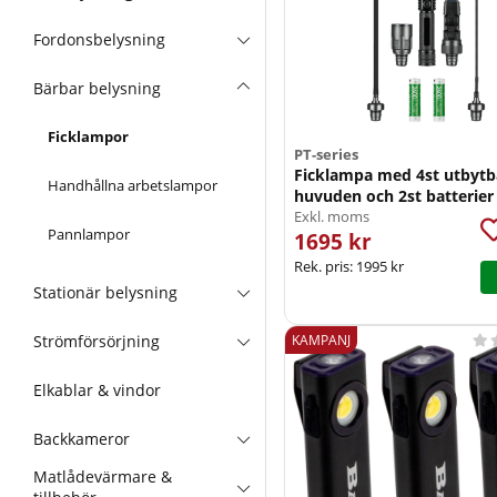
Fordonsbelysning
Bärbar belysning
Ficklampor
PT-series
Ficklampa med 4st utbytb
Handhållna arbetslampor
huvuden och 2st batterier
Exkl. moms
Pannlampor
1695 kr
Rek. pris:
1995 kr
Stationär belysning
Strömförsörjning
KAMPANJ

Elkablar & vindor
Backkameror
Matlådevärmare &