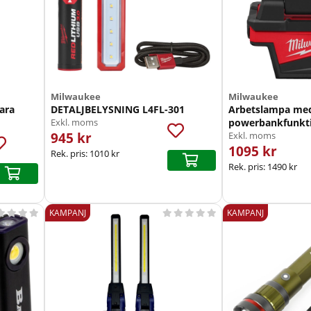
Milwaukee
Milwaukee
ara
DETALJBELYSNING L4FL-301
Arbetslampa me
Exkl. moms
powerbankfunkti
945 kr
Exkl. moms
1095 kr
Rek. pris:
1010 kr
Rek. pris:
1490 kr
KAMPANJ
KAMPANJ








