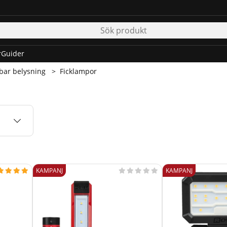
r
Guider
bar belysning
Ficklampor
KAMPANJ
KAMPANJ








