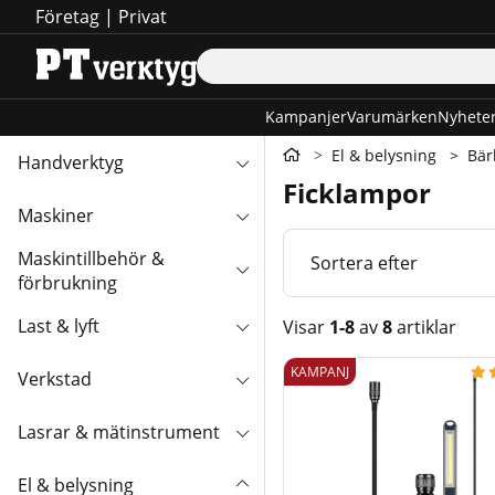
Företag
|
Privat
Kampanjer
Varumärken
Nyhete
El & belysning
Bär
Handverktyg
Ficklampor
Maskiner
Maskintillbehör &
Sortera efter
förbrukning
Last & lyft
Visar
1-8
av
8
artiklar
Produkter
KAMPANJ

Verkstad
Lasrar & mätinstrument
El & belysning