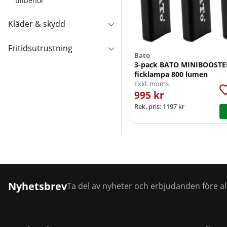
tillbehör
Kläder & skydd
Fritidsutrustning
Bato
3-pack BATO MINIBOOSTE
ficklampa 800 lumen
Exkl. moms
995 kr
Rek. pris:
1197 kr
Nyhetsbrev
Ta del av nyheter och erbjudanden före al