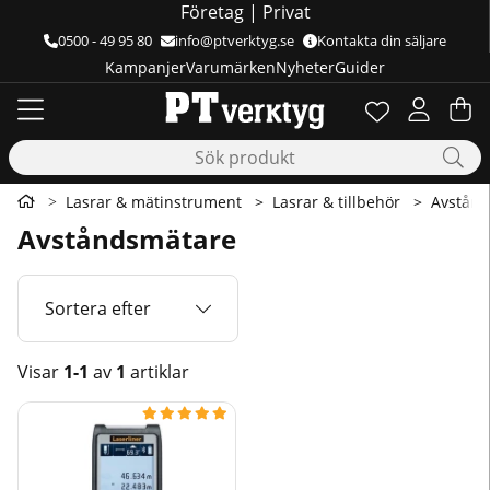
Företag
|
Privat
0500 - 49 95 80
info@ptverktyg.se
Kontakta din säljare
Kampanjer
Varumärken
Nyheter
Guider
Önskelista
Antal i önskelis
.
Va
Ant
.
Lasrar & mätinstrument
Lasrar & tillbehör
Avstån
Avståndsmätare
Sortera efter
Visar
1-1
av
1
artiklar
Produkter




