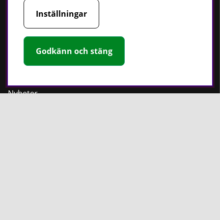
Strömförsörjning
Inställningar
Handskar
Rotationslasrar
Godkänn och stäng
Håll dig uppdaterad
Nyheter
Guider
Facebook
Instagram
PT Verktyg AB
Stationsvägen 30
541 77 Skövde
Sverige