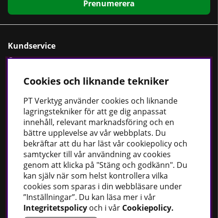
Prenumerera
Kundservice
Om oss
Kontaktformulär
Cookies och liknande tekniker
Cookiepolicy
PT
Verktyg använder cookies och liknande
Köpvillkor
lagringstekniker för att ge dig anpassat
Dataskyddspolicy
innehåll, relevant marknadsföring och en
bättre upplevelse av vår webbplats. Du
bekräftar att du har läst vår cookiepolicy och
samtycker till vår användning av cookies
Bästsäljare
genom att klicka på "Stäng och godkänn". Du
kan själv när som helst kontrollera vilka
Fordonsbelysning
cookies som sparas i din webbläsare under
Uppvärmning
”Inställningar”. Du kan läsa mer i vår
Fettsprutor
Integritetspolicy
och i vår
Cookiepolicy
.