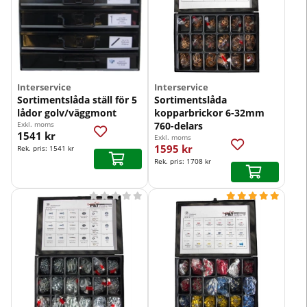
Interservice
Interservice
Sortimentslåda ställ för 5
Sortimentslåda
lådor golv/väggmont
kopparbrickor 6-32mm
Exkl. moms
760-delars
1541 kr
Exkl. moms
1595 kr
Rek. pris:
1541 kr
Rek. pris:
1708 kr









