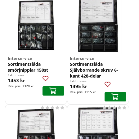
Interservice
Interservice
Sortimentslåda
Sortimentslåda
smörjnipplar 150st
Självborrande skruv 6-
Exkl. moms
kant 428-delar
1453 kr
Exkl. moms
1495 kr
Rek. pris:
1320 kr
Rek. pris:
1115 kr









