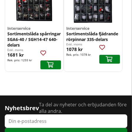
Interservice
Interservice
Sortimentslåda spårringar
Sortimentslåda fjädrande
SGA6-40 / SGH14-47 640-
rörpinnar 335-delars
delars
Exkl. moms
1078 kr
Exkl. moms
1681 kr
Rek. pris:
1078 kr
Rek. pris:
1255 kr
Ta del av nyheter och erbjudanden före
Nyhetsbrev
alla andra.