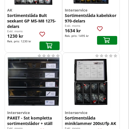
AK
Interservice
Sortimentslåda Bult
Sortimentslåda kabelskor
sexkant GP M5-M8 1275-
970-delars
delars
Exkl. moms
1634 kr
Exkl. moms
1230 kr
Rek. pris:
1495 kr
Rek. pris:
1230 kr










Interservice
Interservice
PAKET - 5st kompletta
Sortimentslåda
sortimentslådor + ställ
miniklammer 200st/fp AK
Exkl. moms
Exkl. moms