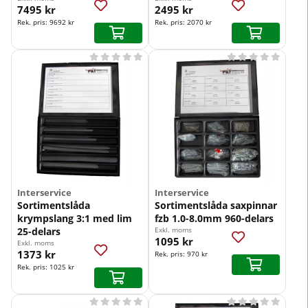
7495 kr
2495 kr
Rek. pris:
9692 kr
Rek. pris:
2070 kr










Interservice
Interservice
Sortimentslåda
Sortimentslåda saxpinnar
krympslang 3:1 med lim
fzb 1.0-8.0mm 960-delars
25-delars
Exkl. moms
1095 kr
Exkl. moms
1373 kr
Rek. pris:
970 kr
Rek. pris:
1025 kr









