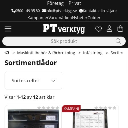
Företag
|
Privat
0500 - 49 95 80
info@ptverktyg.se
Kontakta din säljare
Kampanjer
Varumärken
Nyheter
Guider
Önskelista
Antal i önskelis
.
Va
Ant
.
Maskintillbehör & förbrukning
Infästning
Sortimen
Sortimentlådor
Sortera efter
Visar
1-12
av
12
artiklar
Produkter










KAMPANJ