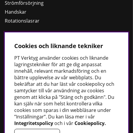
Strömförsörjning
Handskar
Rotationslasrar
Cookies och liknande tekniker
Håll dig uppdaterad
Nyheter
PT
Verktyg använder cookies och liknande
lagringstekniker för att ge dig anpassat
Guider
innehåll, relevant marknadsföring och en
Facebook
bättre upplevelse av vår webbplats. Du
Instagram
bekräftar att du har läst vår cookiepolicy och
samtycker till vår användning av cookies
genom att klicka på "Stäng och godkänn". Du
PT Verktyg AB
kan själv när som helst kontrollera vilka
cookies som sparas i din webbläsare under
Stationsvägen 30
”Inställningar”. Du kan läsa mer i vår
541 77 Skövde
Integritetspolicy
och i vår
Cookiepolicy
.
Sverige