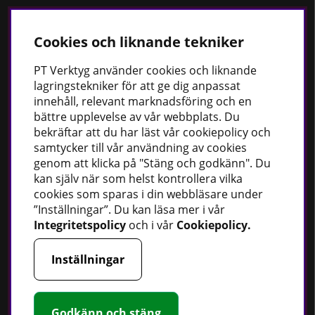
Cookies och liknande tekniker
Håll dig uppdaterad
Nyheter
PT
Verktyg använder cookies och liknande
lagringstekniker för att ge dig anpassat
Guider
innehåll, relevant marknadsföring och en
Facebook
bättre upplevelse av vår webbplats. Du
Instagram
bekräftar att du har läst vår cookiepolicy och
samtycker till vår användning av cookies
genom att klicka på "Stäng och godkänn". Du
PT Verktyg AB
kan själv när som helst kontrollera vilka
cookies som sparas i din webbläsare under
Stationsvägen 30
”Inställningar”. Du kan läsa mer i vår
541 77 Skövde
Integritetspolicy
och i vår
Cookiepolicy
.
Sverige
Inställningar
Telefon:
0500 - 49 95 80
E-post:
info@ptverktyg.se
Kontaktformulär
Godkänn och stäng