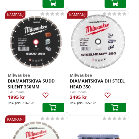










KAMPANJ
KAMPANJ
Milwaukee
Milwaukee
DIAMANTSKIVA SUDD
DIAMANTSKIVA DH STEEL
SILENT 350MM
HEAD 350
Exkl. moms
Exkl. moms
1995 kr
2495 kr
Rek. pris:
2167 kr
Rek. pris:
2657 kr










KAMPANJ