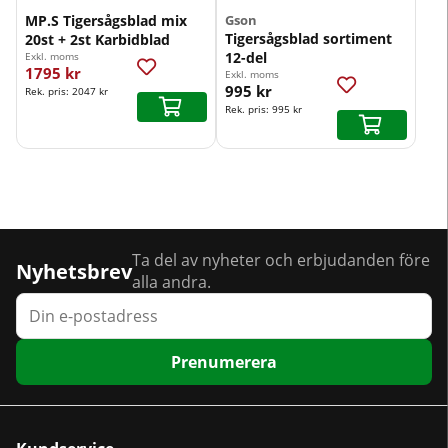
MP.S Tigersågsblad mix
Gson
Tigersågsblad sortiment
20st + 2st Karbidblad
12-del
Exkl. moms
1795 kr
Exkl. moms
995 kr
Rek. pris:
2047 kr
Rek. pris:
995 kr
Ta del av nyheter och erbjudanden före
Nyhetsbrev
alla andra.
Prenumerera