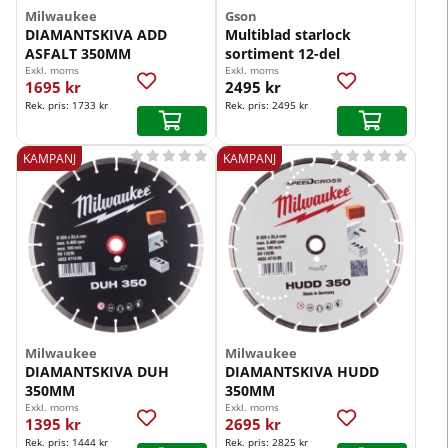
Milwaukee
Gson
DIAMANTSKIVA ADD
Multiblad starlock
ASFALT 350MM
sortiment 12-del
Exkl. moms
Exkl. moms
1695 kr
2495 kr
Rek. pris:
1733 kr
Rek. pris:
2495 kr










KAMPANJ
KAMPANJ
Milwaukee
Milwaukee
DIAMANTSKIVA DUH
DIAMANTSKIVA HUDD
350MM
350MM
Exkl. moms
Exkl. moms
1395 kr
2695 kr
Rek. pris:
1444 kr
Rek. pris:
2825 kr