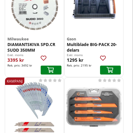
Milwaukee
Gson
DIAMANTSKIVA SPD.CR
Multiblade BIG-PACK 20-
SUDD 350MM
delars
Exkl. moms
Exkl. moms
3395 kr
1295 kr
Rek. pris:
3492 kr
Rek. pris:
2195 kr










KAMPANJ