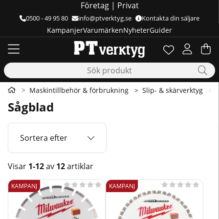
Företag
|
Privat
0500 - 49 95 80
info@ptverktyg.se
Kontakta din säljare
Kampanjer
Varumärken
Nyheter
Guider
Önskelista
Antal i önskelis
.
Va
Ant
.
Maskintillbehör & förbrukning
Slip- & skärverktyg
Sågblad
Sortera efter
Visar
1-12
av
12
artiklar
Produkter










KAMPANJ
KAMPANJ