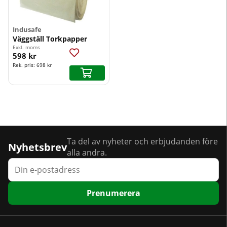
Indusafe
Väggställ Torkpapper
Exkl. moms
598 kr
Rek. pris:
698 kr
Ta del av nyheter och erbjudanden före
Nyhetsbrev
alla andra.
Prenumerera