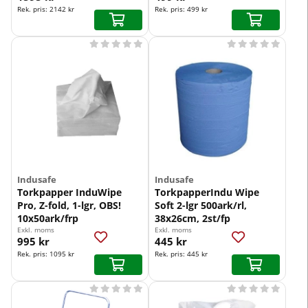
Rek. pris:
2142 kr
Rek. pris:
499 kr










Indusafe
Indusafe
Torkpapper InduWipe
TorkpapperIndu Wipe
Pro, Z-fold, 1-lgr, OBS!
Soft 2-lgr 500ark/rl,
10x50ark/frp
38x26cm, 2st/fp
Exkl. moms
Exkl. moms
995 kr
445 kr
Rek. pris:
1095 kr
Rek. pris:
445 kr









