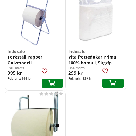
Indusafe
Indusafe
Torkställ Papper
Vita frottedukar Prima
Golvmodell
100% bomull, 5kg/fp
Exkl. moms
Exkl. moms
995 kr
299 kr
Rek. pris:
995 kr
Rek. pris:
329 kr




