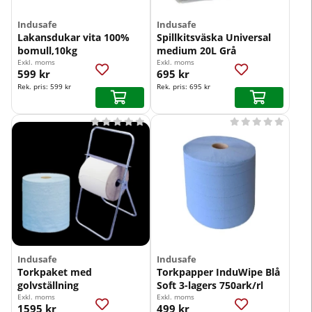
Indusafe
Indusafe
Lakansdukar vita 100%
Spillkitsväska Universal
bomull,10kg
medium 20L Grå
Exkl. moms
Exkl. moms
599 kr
695 kr
Rek. pris:
599 kr
Rek. pris:
695 kr










Indusafe
Indusafe
Torkpaket med
Torkpapper InduWipe Blå
golvställning
Soft 3-lagers 750ark/rl
Exkl. moms
Exkl. moms
1595 kr
499 kr