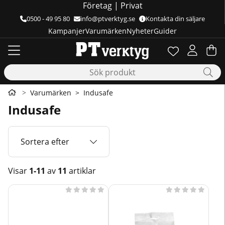
Företag
|
Privat
0500 - 49 95 80
info@ptverktyg.se
Kontakta din säljare
Kampanjer
Varumärken
Nyheter
Guider
Önskelista
Antal i önskelis
.
Va
Ant
.
Varumärken
Indusafe
Indusafe
Sortera efter
Visar
1-11
av
11
artiklar
Produkter









