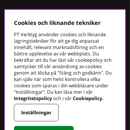
Cookies och liknande tekniker
Håll dig uppdaterad
Nyheter
PT
Verktyg använder cookies och liknande
lagringstekniker för att ge dig anpassat
Guider
innehåll, relevant marknadsföring och en
Facebook
bättre upplevelse av vår webbplats. Du
Instagram
bekräftar att du har läst vår cookiepolicy och
samtycker till vår användning av cookies
genom att klicka på "Stäng och godkänn". Du
PT Verktyg AB
kan själv när som helst kontrollera vilka
cookies som sparas i din webbläsare under
Stationsvägen 30
”Inställningar”. Du kan läsa mer i vår
541 77 Skövde
Integritetspolicy
och i vår
Cookiepolicy
.
Sverige
Inställningar
Telefon:
0500 - 49 95 80
E-post:
info@ptverktyg.se
Kontaktformulär