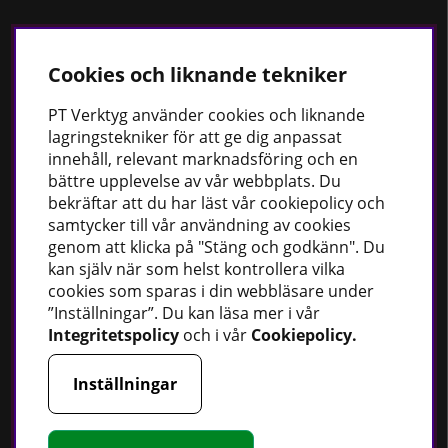
Bästsäljare
Cookies och liknande tekniker
Fordonsbelysning
PT
Verktyg använder cookies och liknande
Uppvärmning
lagringstekniker för att ge dig anpassat
Fettsprutor
innehåll, relevant marknadsföring och en
bättre upplevelse av vår webbplats. Du
Strömförsörjning
bekräftar att du har läst vår cookiepolicy och
Handskar
samtycker till vår användning av cookies
Rotationslasrar
genom att klicka på "Stäng och godkänn". Du
kan själv när som helst kontrollera vilka
cookies som sparas i din webbläsare under
”Inställningar”. Du kan läsa mer i vår
Integritetspolicy
och i vår
Cookiepolicy
.
Håll dig uppdaterad
Nyheter
Inställningar
Guider
Facebook