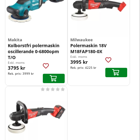
Makita
Milwaukee
Kolborstfri polermaskin
Polermaskin 18V
oscillerande 0-6800opm
M18FAP180-0X
T/O
Exkl. moms
3995 kr
Exkl. moms
3795 kr
Rek. pris:
4225 kr
Rek. pris:
3999 kr




