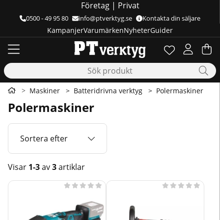
Företag
|
Privat
0500 - 49 95 80
info@ptverktyg.se
Kontakta din säljare
Kampanjer
Varumärken
Nyheter
Guider
Önskelista
Antal i önskelis
.
Va
Ant
.
Maskiner
Batteridrivna verktyg
Polermaskiner
Polermaskiner
Sortera efter
Visar
1-3
av
3
artiklar
Produkter









