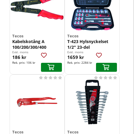
Tecos
Tecos
Kabelskotång A
T-423 Hylsnyckelset
100/200/300/400
1/2" 23-del
Exkl. moms
Exkl. moms
186 kr
1659 kr
Rek. pris:
106 kr
Rek. pris:
2284 kr










Tecos
Tecos