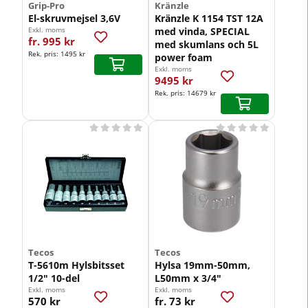
Grip-Pro
Kränzle
El-skruvmejsel 3,6V
Kränzle K 1154 TST 12A
Exkl. moms
Vårt lägsta pris 1-30 dagar innan prissänkning
med vinda, SPECIAL
fr. 995 kr
med skumlans och 5L
Rek. pris:
1495 kr
power foam
Exkl. moms
Vårt lägsta pris 1-30 dagar innan pris
9495 kr
Rek. pris:
14679 kr










Tecos
Tecos
T-5610m Hylsbitsset
Hylsa 19mm-50mm,
1/2" 10-del
L50mm x 3/4"
Exkl. moms
Exkl. moms
570 kr
fr. 73 kr