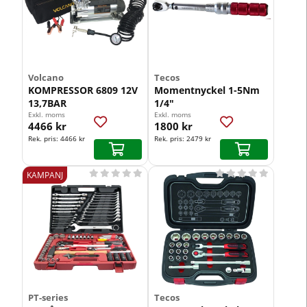
Volcano
Tecos
KOMPRESSOR 6809 12V
Momentnyckel 1-5Nm
13,7BAR
1/4"
Exkl. moms
Exkl. moms
4466 kr
1800 kr
Rek. pris:
4466 kr
Rek. pris:
2479 kr










KAMPANJ
PT-series
Tecos