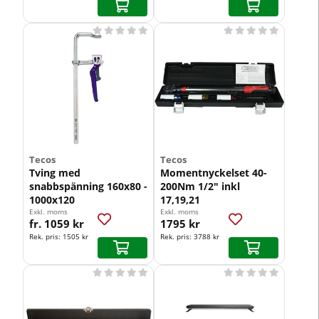










Tecos
Tecos
Tving med
Momentnyckelset 40-
snabbspänning 160x80 -
200Nm 1/2" inkl
1000x120
17,19,21
Exkl. moms
Exkl. moms
fr. 1059 kr
1795 kr
Rek. pris:
1505 kr
Rek. pris:
3788 kr









