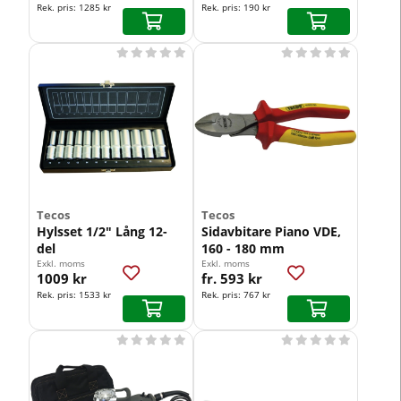
Rek. pris:
1285 kr
Rek. pris:
190 kr










Tecos
Tecos
Hylsset 1/2" Lång 12-
Sidavbitare Piano VDE,
del
160 - 180 mm
Exkl. moms
Exkl. moms
1009 kr
fr. 593 kr
Rek. pris:
1533 kr
Rek. pris:
767 kr









