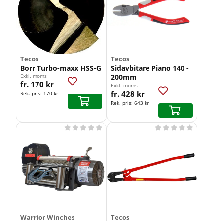
Tecos
Tecos
Borr Turbo-maxx HSS-G
Sidavbitare Piano 140 -
Exkl. moms
200mm
fr. 170 kr
Exkl. moms
fr. 428 kr
Rek. pris:
170 kr
Rek. pris:
643 kr










Warrior Winches
Tecos