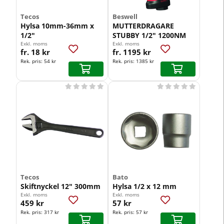
Tecos
Beswell
Hylsa 10mm-36mm x
MUTTERDRAGARE
1/2"
STUBBY 1/2" 1200NM
Exkl. moms
Exkl. moms
fr. 18 kr
fr. 1195 kr
Rek. pris:
54 kr
Rek. pris:
1385 kr










Tecos
Bato
Skiftnyckel 12" 300mm
Hylsa 1/2 x 12 mm
Exkl. moms
Exkl. moms
459 kr
57 kr
Rek. pris:
317 kr
Rek. pris:
57 kr