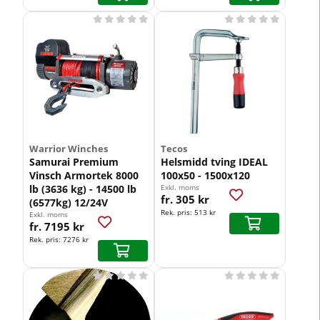










Warrior Winches
Tecos
Samurai Premium
Helsmidd tving IDEAL
Vinsch Armortek 8000
100x50 - 1500x120
lb (3636 kg) - 14500 lb
Exkl. moms
fr. 305 kr
(6577kg) 12/24V
Rek. pris:
513 kr
Exkl. moms
fr. 7195 kr
Rek. pris:
7276 kr









