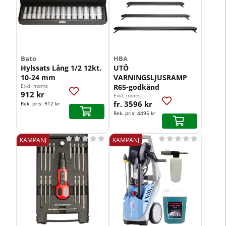
Bato
HBA
Hylssats Lång 1/2 12kt.
UTÖ
10-24 mm
VARNINGSLJUSRAMP
Exkl. moms
R65-godkänd
912 kr
Exkl. moms
fr. 3596 kr
Rek. pris:
912 kr
Rek. pris:
4495 kr










KAMPANJ
KAMPANJ