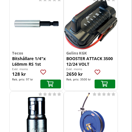
Tecos
Gelins KGK
Bitshållare 1/4"x
BOOSTER ATTACK 3500
L60mm RS 1st
12/24 VOLT
Exkl. moms
Exkl. moms
128 kr
2650 kr
Rek. pris:
97 kr
Rek. pris:
3500 kr









