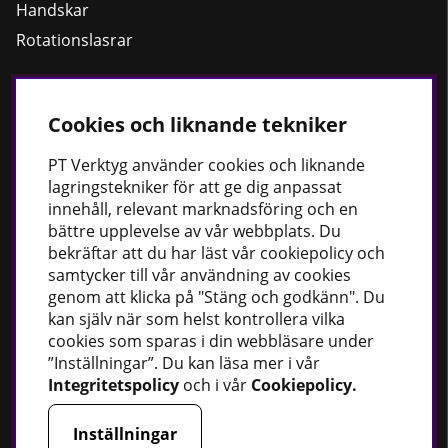
Handskar
Rotationslasrar
Cookies och liknande tekniker
Håll dig uppdaterad
Nyheter
PT
Verktyg använder cookies och liknande
lagringstekniker för att ge dig anpassat
Guider
innehåll, relevant marknadsföring och en
Facebook
bättre upplevelse av vår webbplats. Du
Instagram
bekräftar att du har läst vår cookiepolicy och
samtycker till vår användning av cookies
genom att klicka på "Stäng och godkänn". Du
PT Verktyg AB
kan själv när som helst kontrollera vilka
cookies som sparas i din webbläsare under
Stationsvägen 30
”Inställningar”. Du kan läsa mer i vår
541 77 Skövde
Integritetspolicy
och i vår
Cookiepolicy
.
Sverige
Inställningar
Telefon:
0500 - 49 95 80