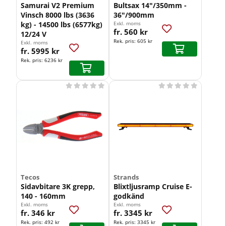
Samurai V2 Premium
Bultsax 14"/350mm -
Vinsch 8000 lbs (3636
36"/900mm
kg) - 14500 lbs (6577kg)
Exkl. moms
fr. 560 kr
12/24 V
Rek. pris:
605 kr
Exkl. moms
fr. 5995 kr
Rek. pris:
6236 kr










Tecos
Strands
Sidavbitare 3K grepp,
Blixtljusramp Cruise E-
140 - 160mm
godkänd
Exkl. moms
Exkl. moms
fr. 346 kr
fr. 3345 kr
Rek. pris:
492 kr
Rek. pris:
3345 kr