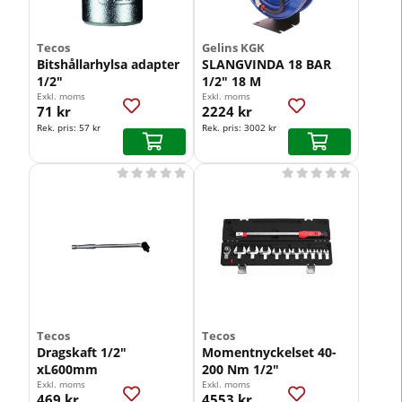
Tecos
Gelins KGK
Bitshållarhylsa adapter
SLANGVINDA 18 BAR
1/2"
1/2" 18 M
Exkl. moms
Exkl. moms
71 kr
2224 kr
Rek. pris:
57 kr
Rek. pris:
3002 kr










Tecos
Tecos
Dragskaft 1/2"
Momentnyckelset 40-
xL600mm
200 Nm 1/2"
Exkl. moms
Exkl. moms
469 kr
4553 kr