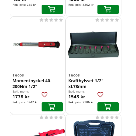
Rek. pris:
745 kr
Rek. pris:
8362 kr










Tecos
Tecos
Momentnyckel 40-
Krafthylsset 1/2"
200Nm 1/2"
xL78mm
Exkl. moms
Exkl. moms
1778 kr
1543 kr
Rek. pris:
3242 kr
Rek. pris:
2286 kr









