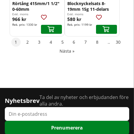
Rörtång 415mm/1 1/2"
Blocknyckelsats 8-
0-60mm
19mm 15g 11-delars
Exkl. moms
Exkl. moms
966 kr
580 kr
Rek. pris:
1330 kr
Rek. pris:
1199 kr
1
2
3
4
5
6
7
8
..
30
Nästa
»
Ta del av nyheter och erbjudanden före
Nyhetsbrev
alla andra.
Prenumerera