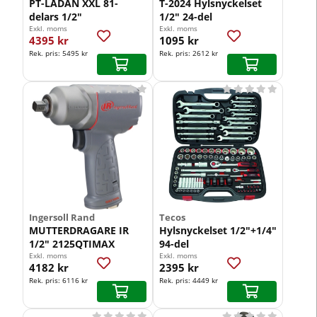
PT-LÅDAN XXL 81-
T-2024 Hylsnyckelset
delars 1/2"
1/2" 24-del
Exkl. moms
Vårt lägsta pris 1-30 dagar innan prissänkning
Exkl. moms
4395 kr
1095 kr
Rek. pris:
5495 kr
Rek. pris:
2612 kr










Ingersoll Rand
Tecos
MUTTERDRAGARE IR
Hylsnyckelset 1/2"+1/4"
1/2" 2125QTIMAX
94-del
Exkl. moms
Exkl. moms
4182 kr
2395 kr
Rek. pris:
6116 kr
Rek. pris:
4449 kr









