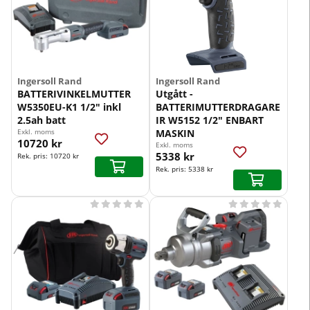
Ingersoll Rand
Ingersoll Rand
BATTERIVINKELMUTTER
Utgått -
W5350EU-K1 1/2" inkl
BATTERIMUTTERDRAGARE
2.5ah batt
IR W5152 1/2" ENBART
Exkl. moms
MASKIN
10720 kr
Exkl. moms
5338 kr
Rek. pris:
10720 kr
Rek. pris:
5338 kr









