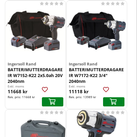










Ingersoll Rand
Ingersoll Rand
BATTERIMUTTERDRAGARE
BATTERIMUTTERDRAGARE
IR W7152-K22 2x5.0ah 20V
IR W7172-K22 3/4"
2040nm
2040nm
Exkl. moms
Exkl. moms
11668 kr
11118 kr
Rek. pris:
11668 kr
Rek. pris:
13989 kr









