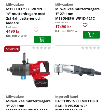
Milwaukee
Milwaukee
M12 FUEL™ FCIWF12G3
Milwaukee mutterdragare
½″ mutterdragare med
1" 2711nm
2st 4ah batterier och
M18ONEFHIWF1D-121C
laddare
Exkl. moms
17490 kr
Exkl. moms
4490 kr
Rek. pris:
18290 kr
Rek. pris:
5490 kr










KAMPANJ
Milwaukee
Ingersoll Rand
Milwaukee mutterdragare
BATTERIVINKELMUTTERD
1" 2711nm
RAG IR W5350 1/2"