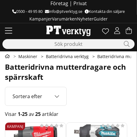
Företag
|
Privat
0500 - 49 95 80
info@ptverktyg.se
Kontakta din säljare
Kampanjer
Varumärken
Nyheter
Guider
Önskelista
Antal i önskelis
.
Va
Ant
.
Maskiner
Batteridrivna verktyg
Batteridrivna mutt
Batteridrivna mutterdragare och
spärrskaft
Sortera efter
Visar
1-25
av
25
artiklar
Produkter










KAMPANJ