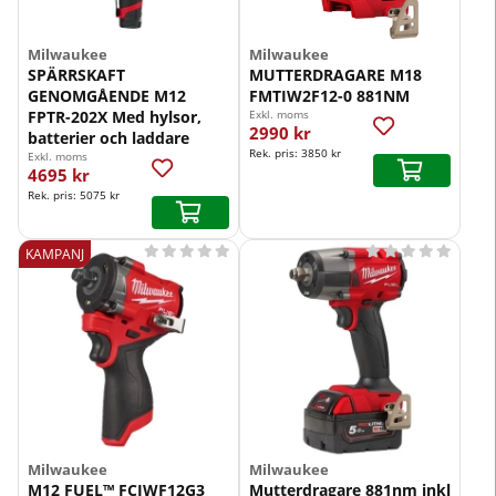
Milwaukee
Milwaukee
SPÄRRSKAFT
MUTTERDRAGARE M18
GENOMGÅENDE M12
FMTIW2F12-0 881NM
FPTR-202X Med hylsor,
Exkl. moms
2990 kr
batterier och laddare
Rek. pris:
3850 kr
Exkl. moms
4695 kr
Rek. pris:
5075 kr










KAMPANJ
Milwaukee
Milwaukee
M12 FUEL™ FCIWF12G3
Mutterdragare 881nm inkl