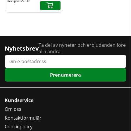
Rek. pris:
225 kr
Ta del av nyheter och erbjudanden före
Nyhetsbrev
alla andra.
Prenumerera
Kundservice
Om oss
Kontaktformulär
Cookiepolicy