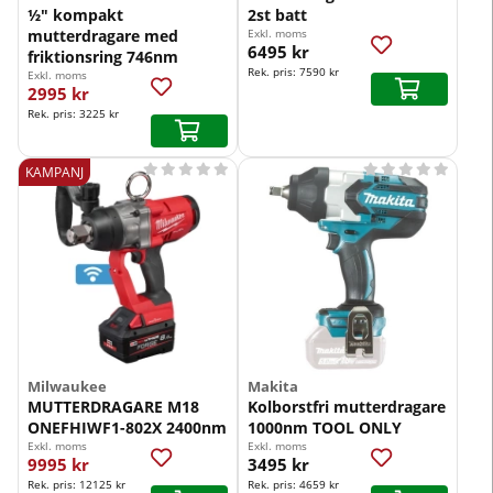
½″ kompakt
2st batt
mutterdragare med
Exkl. moms
6495 kr
friktionsring 746nm
Rek. pris:
7590 kr
Exkl. moms
2995 kr
Rek. pris:
3225 kr










KAMPANJ
Milwaukee
Makita
MUTTERDRAGARE M18
Kolborstfri mutterdragare
ONEFHIWF1-802X 2400nm
1000nm TOOL ONLY
Exkl. moms
Exkl. moms
9995 kr
3495 kr
Rek. pris:
12125 kr
Rek. pris:
4659 kr