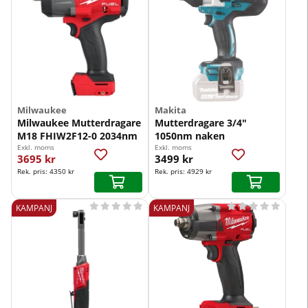
Milwaukee
Makita
Milwaukee Mutterdragare
Mutterdragare 3/4"
M18 FHIW2F12-0 2034nm
1050nm naken
Exkl. moms
Exkl. moms
3695 kr
3499 kr
Rek. pris:
4350 kr
Rek. pris:
4929 kr










KAMPANJ
KAMPANJ