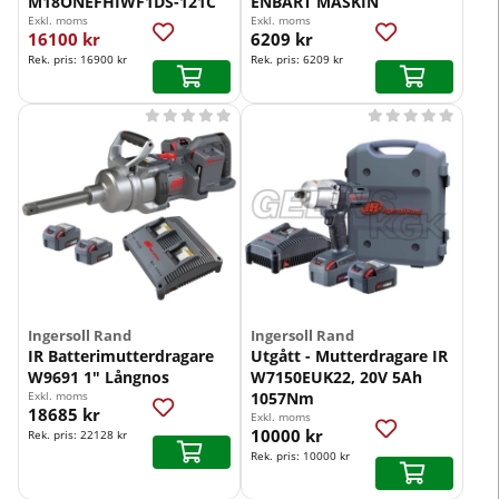
M18ONEFHIWF1DS-121C
ENBART MASKIN
Exkl. moms
Exkl. moms
16100 kr
6209 kr
Rek. pris:
16900 kr
Rek. pris:
6209 kr










Ingersoll Rand
Ingersoll Rand
IR Batterimutterdragare
Utgått - Mutterdragare IR
W9691 1" Långnos
W7150EUK22, 20V 5Ah
Exkl. moms
1057Nm
18685 kr
Exkl. moms
10000 kr
Rek. pris:
22128 kr
Rek. pris:
10000 kr