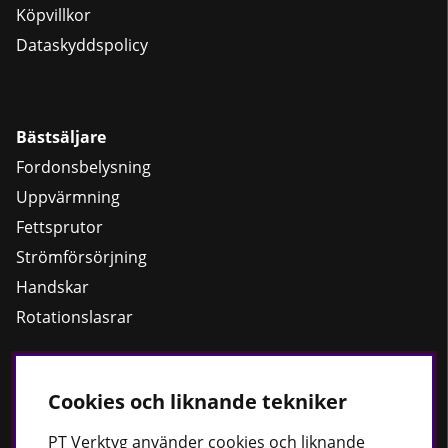
Köpvillkor
Dataskyddspolicy
Bästsäljare
Fordonsbelysning
Uppvärmning
Fettsprutor
Strömförsörjning
Handskar
Rotationslasrar
Cookies och liknande tekniker
Håll dig uppdaterad
Nyheter
PT
Verktyg använder cookies och liknande