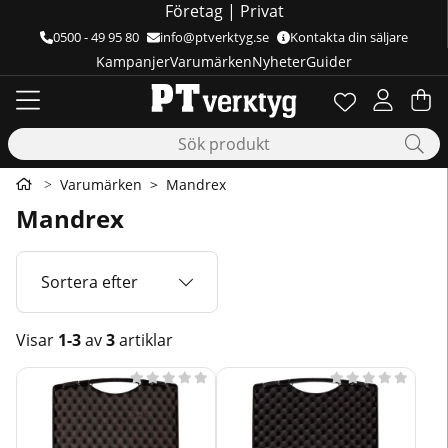
Företag
|
Privat
0500 - 49 95 80
info@ptverktyg.se
Kontakta din säljare
Kampanjer
Varumärken
Nyheter
Guider
Önskelista
Antal i önskelis
.
Va
Ant
.
Varumärken
Mandrex
Mandrex
Sortera efter
Visar
1-3
av
3
artiklar
Produkter









