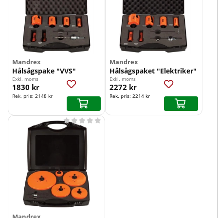
Mandrex
Mandrex
Hålsågspake "VVS"
Hålsågspaket "Elektriker"
Exkl. moms
Exkl. moms
1830 kr
2272 kr
Rek. pris:
2148 kr
Rek. pris:
2214 kr





Mandrex