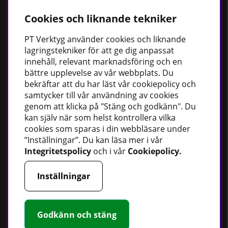
Cookies och liknande tekniker
Bästsäljare
Fordonsbelysning
PT
Verktyg använder cookies och liknande
lagringstekniker för att ge dig anpassat
Uppvärmning
innehåll, relevant marknadsföring och en
Fettsprutor
bättre upplevelse av vår webbplats. Du
bekräftar att du har läst vår cookiepolicy och
Strömförsörjning
samtycker till vår användning av cookies
Handskar
genom att klicka på "Stäng och godkänn". Du
Rotationslasrar
kan själv när som helst kontrollera vilka
cookies som sparas i din webbläsare under
”Inställningar”. Du kan läsa mer i vår
Integritetspolicy
och i vår
Cookiepolicy
.
Håll dig uppdaterad
Inställningar
Nyheter
Guider
Facebook
Godkänn och stäng
Instagram