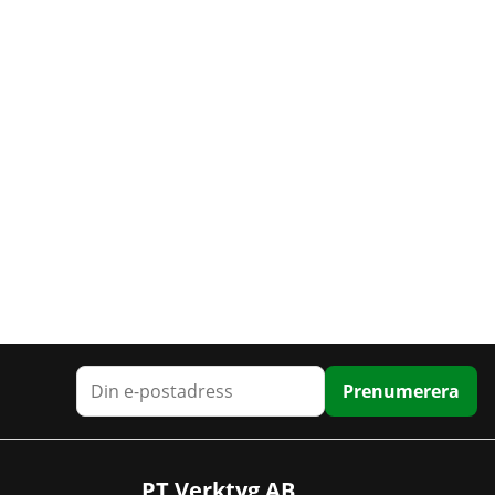
Prenumerera
PT Verktyg AB