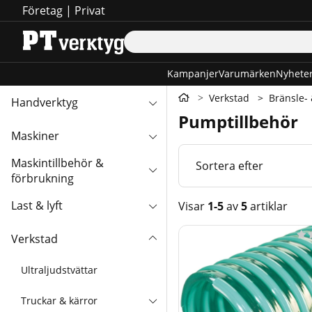
Företag
|
Privat
Kampanjer
Varumärken
Nyhete
Verkstad
Bränsle-
Handverktyg
Pumptillbehör
Maskiner
Maskintillbehör &
Sortera efter
förbrukning
Last & lyft
Visar
1-5
av
5
artiklar
Produkter

Verkstad
Ultraljudstvättar
Truckar & kärror