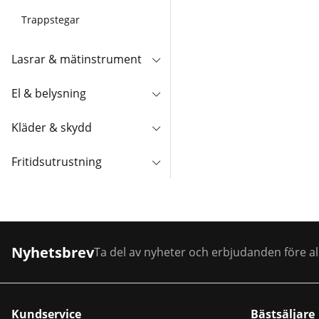
Trappstegar
Lasrar & mätinstrument
El & belysning
Kläder & skydd
Fritidsutrustning
Nyhetsbrev
Ta del av nyheter och erbjudanden före al
Kundservice
Bästsäljare