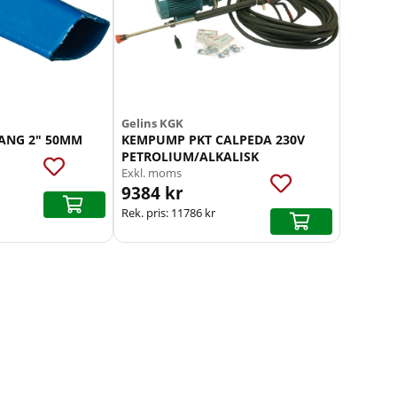
Gelins KGK
ANG 2" 50MM
KEMPUMP PKT CALPEDA 230V
PETROLIUM/ALKALISK
Exkl. moms
9384 kr
Rek. pris:
11786 kr