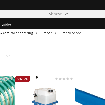
r
Guider
 & kemikaliehantering
Pumpar
Pumptillbehör
KAMPANJ








