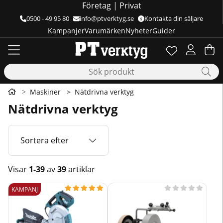
Företag
|
Privat
0500 - 49 95 80
info@ptverktyg.se
Kontakta din säljare
Kampanjer
Varumärken
Nyheter
Guider
Önskelista
Antal i önskelis
.
Va
Ant
.
Maskiner
Nätdrivna verktyg
Nätdrivna verktyg
Sortera efter
Visar
1-39
av
39
artiklar
Produkter










KAMPANJ