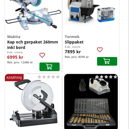
Makita
Tormek
Kap och gerpaket 260mm
Slippaket
inkl bord
Exkl. moms
7895 kr
Exkl. moms
6995 kr
Rek. pris:
8096 kr
Rek. pris:
12486 kr










KAMPANJ