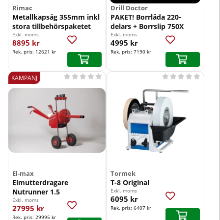
Rimac
Drill Doctor
Metallkapsåg 355mm inkl
PAKET! Borrlåda 220-
stora tillbehörspaketet
delars + Borrslip 750X
Exkl. moms
Exkl. moms
8895 kr
4995 kr
Rek. pris:
12621 kr
Rek. pris:
7190 kr










KAMPANJ
El-max
Tormek
Elmutterdragare
T-8 Original
Nutrunner 1.5
Exkl. moms
6095 kr
Exkl. moms
27995 kr
Rek. pris:
6407 kr
Rek. pris:
29995 kr