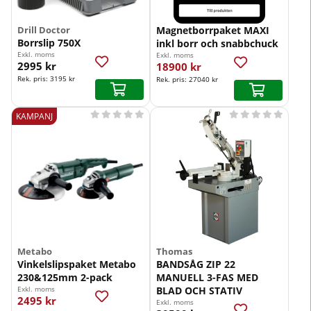
Drill Doctor
Magnetborrpaket MAXI
Borrslip 750X
inkl borr och snabbchuck
Exkl. moms
Exkl. moms
2995 kr
18900 kr
Rek. pris:
3195 kr
Rek. pris:
27040 kr










KAMPANJ
Metabo
Thomas
Vinkelslipspaket Metabo
BANDSÅG ZIP 22
230&125mm 2-pack
MANUELL 3-FAS MED
Exkl. moms
BLAD OCH STATIV
2495 kr
Exkl. moms