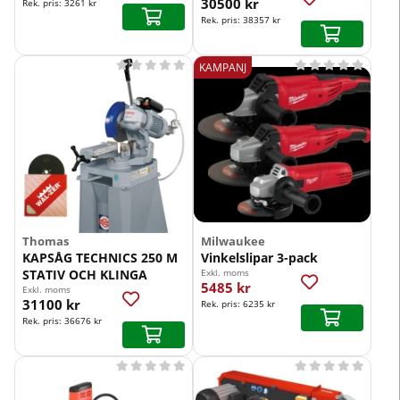
30500 kr
Rek. pris:
3261 kr
Rek. pris:
38357 kr










KAMPANJ
Thomas
Milwaukee
KAPSÅG TECHNICS 250 M
Vinkelslipar 3-pack
STATIV OCH KLINGA
Exkl. moms
5485 kr
Exkl. moms
31100 kr
Rek. pris:
6235 kr
Rek. pris:
36676 kr









