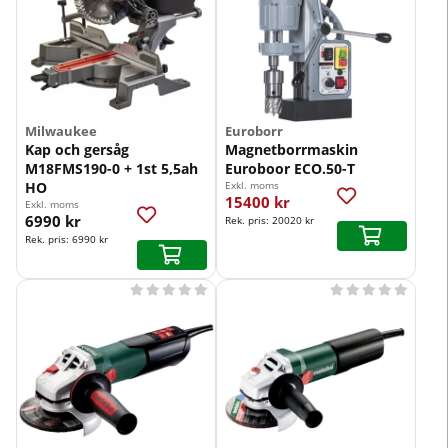
Milwaukee
Euroborr
Kap och gersåg
Magnetborrmaskin
M18FMS190-0 + 1st 5,5ah
Euroboor ECO.50-T
HO
Exkl. moms
15400 kr
Exkl. moms
6990 kr
Rek. pris:
20020 kr
Rek. pris:
6990 kr









