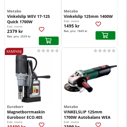
Metabo
Metabo
Vinkelslip WEV 17-125
Vinkelslip 125mm 1400W
Quick 1700W
Exkl. moms
1495 kr
Exkl. moms
2379 kr
Rek. pris:
1849 kr
Rek. pris:
2559 kr










KAMPANJ
Euroborr
Metabo
Magnetborrmaskin
VINKELSLIP 125mm
Euroboor ECO.40S
1700W Autobalans WEA
Exkl. moms
Exkl. moms
10400 kr
2399 kr