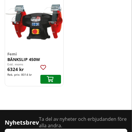
Femi
BÄNKSLIP 450W
Exkl. moms
6324 kr
Rek. pris:
8014 kr
Ta del av nyheter och erbjudanden före
Nyhetsbrev
alla andra.