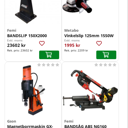
Femi
Metabo
BANDSLIP 150X2000
Vinkelslip 125mm 1550W
Exkl. moms
Exkl. moms
23602 kr
1995 kr
Rek. pris:
23602 kr
Rek. pris:
2209 kr










Gson
Femi
Magnetborrmaskin GX-
BANDSÅG ABS NG160