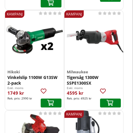










KAMPANJ
KAMPANJ
Hikoki
Milwaukee
Vinkelslip 1100W G13SW
Tigersåg 1300W
2-pack
SSPE1300SX
Exkl. moms
Exkl. moms
1749 kr
4595 kr
Rek. pris:
2990 kr
Rek. pris:
4925 kr










KAMPANJ