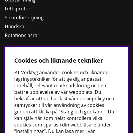
Fettsprutor
Strömförsörjning
Handskar
Rotationslasrar
Cookies och liknande tekniker
Håll dig uppdaterad
Nyheter
PT
Verktyg använder cookies och liknande
lagringstekniker för att ge dig anpassat
Guider
innehåll, relevant marknadsföring och en
Facebook
bättre upplevelse av vår webbplats. Du
Instagram
bekräftar att du har läst vår cookiepolicy och
samtycker till vår användning av cookies
genom att klicka på "Stäng och godkänn". Du
PT Verktyg AB
kan själv när som helst kontrollera vilka
cookies som sparas i din webbläsare under
Stationsvägen 30
”Inställningar”. Du kan läsa mer i vår