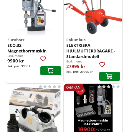
Euroborr
Columbus
ECO.32
ELEKTRISKA
Magnetborrmaskin
HJULMUTTERDRAGARE -
Exkl. moms
Standardmodell
9900 kr
Exkl. moms
27995 kr
Rek. pris:
9900 kr
Rek. pris:
29995 kr










KAMPANJ