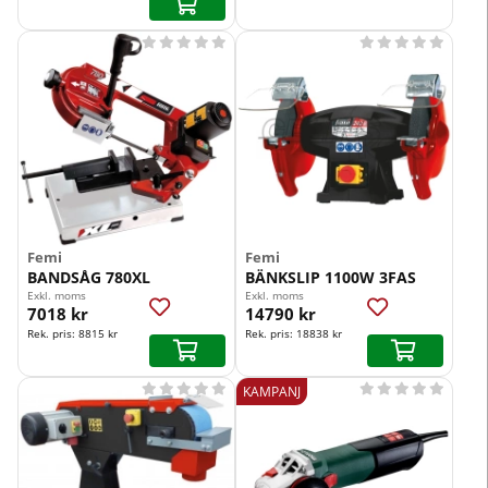










Femi
Femi
BANDSÅG 780XL
BÄNKSLIP 1100W 3FAS
Exkl. moms
Exkl. moms
7018 kr
14790 kr
Rek. pris:
8815 kr
Rek. pris:
18838 kr










KAMPANJ