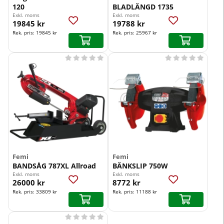
120
BLADLÄNGD 1735
Exkl. moms
Exkl. moms
19845 kr
19788 kr
Rek. pris:
19845 kr
Rek. pris:
25967 kr










Femi
Femi
BANDSÅG 787XL Allroad
BÄNKSLIP 750W
Exkl. moms
Exkl. moms
26000 kr
8772 kr
Rek. pris:
33809 kr
Rek. pris:
11188 kr




