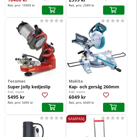
Rek. pris:
10900 kr
Rek. pris:
2589 kr










Tecomec
Makita
Super Jolly kedjeslip
Kap- och gersåg 260mm
Exkl. moms
Exkl. moms
5495 kr
6049 kr
Rek. pris:
5495 kr
Rek. pris:
6049 kr










KAMPANJ