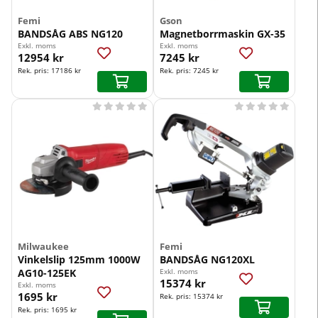
Femi
Gson
BANDSÅG ABS NG120
Magnetborrmaskin GX-35
Exkl. moms
Exkl. moms
12954 kr
7245 kr
Rek. pris:
17186 kr
Rek. pris:
7245 kr










Milwaukee
Femi
Vinkelslip 125mm 1000W
BANDSÅG NG120XL
AG10-125EK
Exkl. moms
15374 kr
Exkl. moms
1695 kr
Rek. pris:
15374 kr
Rek. pris:
1695 kr