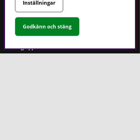
Inställningar
Handskar
Rotationslasrar
Godkänn och stäng
Håll dig uppdaterad
Nyheter
Guider
Facebook
Instagram
PT Verktyg AB
Stationsvägen 30
541 77 Skövde
Sverige