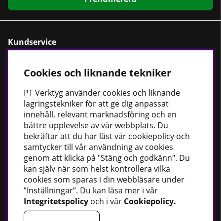
Kundservice
Om oss
Kontaktformulär
Cookies och liknande tekniker
Cookiepolicy
PT
Verktyg använder cookies och liknande
Köpvillkor
lagringstekniker för att ge dig anpassat
innehåll, relevant marknadsföring och en
Dataskyddspolicy
bättre upplevelse av vår webbplats. Du
bekräftar att du har läst vår cookiepolicy och
samtycker till vår användning av cookies
genom att klicka på "Stäng och godkänn". Du
Bästsäljare
kan själv när som helst kontrollera vilka
Fordonsbelysning
cookies som sparas i din webbläsare under
”Inställningar”. Du kan läsa mer i vår
Uppvärmning
Integritetspolicy
och i vår
Cookiepolicy
.
Fettsprutor
Strömförsörjning