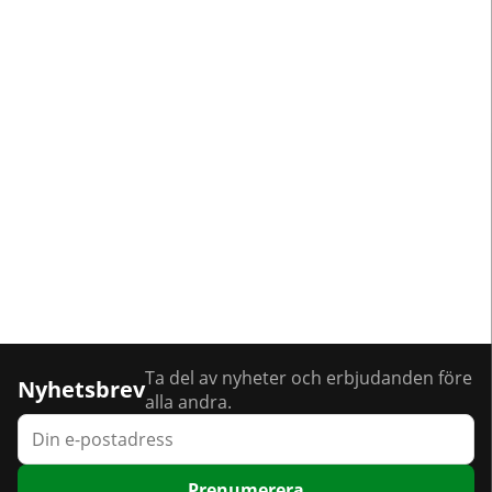
Ta del av nyheter och erbjudanden före
Nyhetsbrev
alla andra.
Prenumerera