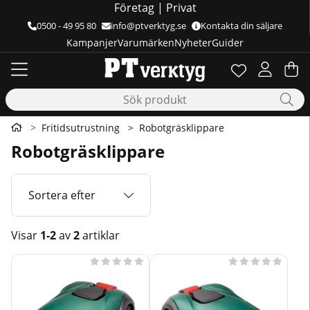
Företag
|
Privat
0500 - 49 95 80
info@ptverktyg.se
Kontakta din säljare
Kampanjer
Varumärken
Nyheter
Guider
Önskelista
Antal i önskelis
.
Va
Ant
.
Fritidsutrustning
Robotgräsklippare
Robotgräsklippare
Sortera efter
Visar
1-2
av
2
artiklar
Produkter









