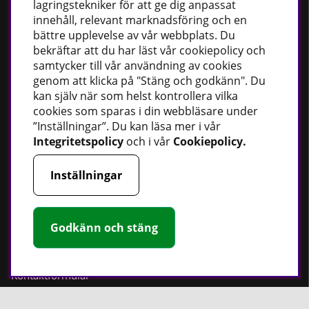
lagringstekniker för att ge dig anpassat
innehåll, relevant marknadsföring och en
Håll dig uppdaterad
bättre upplevelse av vår webbplats. Du
bekräftar att du har läst vår cookiepolicy och
Nyheter
samtycker till vår användning av cookies
Guider
genom att klicka på "Stäng och godkänn". Du
Facebook
kan själv när som helst kontrollera vilka
cookies som sparas i din webbläsare under
Instagram
”Inställningar”. Du kan läsa mer i vår
Integritetspolicy
och i vår
Cookiepolicy
.
PT Verktyg AB
Inställningar
Stationsvägen 30
541 77 Skövde
Sverige
Godkänn och stäng
Telefon:
0500 - 49 95 80
E-post:
info@ptverktyg.se
Kontaktformulär