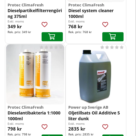
Protec ClimaFresh
Protec ClimaFresh
Dieselpartikelfilterrengöri
Diesel system cleaner
ng 375ml
1000ml
Exkl. moms
Exkl. moms
349 kr
768 kr
Rek. pris:
349 kr
Rek. pris:
768 kr










Protec ClimaFresh
Power up Sverige AB
Dieselantibakteria 1:1000
Oljetillsats Oil Additive 5
1000ml
liter dunk
Exkl. moms
Exkl. moms
798 kr
2835 kr
Rek. pris:
798 kr
Rek. pris:
2835 kr