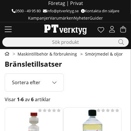
Företag
|
Privat
0500 - 49 95 80
info@ptverktyg.se
Kontakta din säljare
Kampanjer
Varumärken
Nyheter
Guider
Önskelista
Antal i önskelis
.
Va
Ant
.
Maskintillbehör & förbrukning
Smörjmedel & oljor
Bränsletillsatser
Sortera efter
Visar
1-6
av
6
artiklar
Produkter









