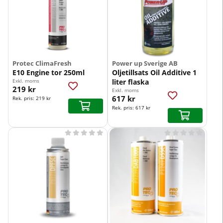
Protec ClimaFresh
Power up Sverige AB
E10 Engine tor 250ml
Oljetillsats Oil Additive 1
Exkl. moms
liter flaska
219 kr
Exkl. moms
617 kr
Rek. pris:
219 kr
Rek. pris:
617 kr









