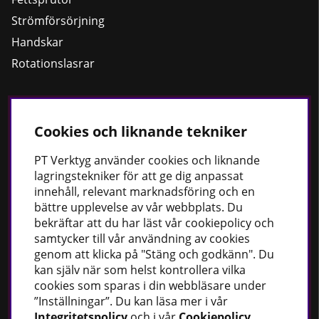
Strömförsörjning
Handskar
Rotationslasrar
Håll dig uppdaterad
Cookies och liknande tekniker
Nyheter
PT
Verktyg använder cookies och liknande
Guider
lagringstekniker för att ge dig anpassat
innehåll, relevant marknadsföring och en
Facebook
bättre upplevelse av vår webbplats. Du
Instagram
bekräftar att du har läst vår cookiepolicy och
samtycker till vår användning av cookies
genom att klicka på "Stäng och godkänn". Du
PT Verktyg AB
kan själv när som helst kontrollera vilka
Stationsvägen 30
cookies som sparas i din webbläsare under
541 77 Skövde
”Inställningar”. Du kan läsa mer i vår
Integritetspolicy
och i vår
Cookiepolicy
.
Sverige