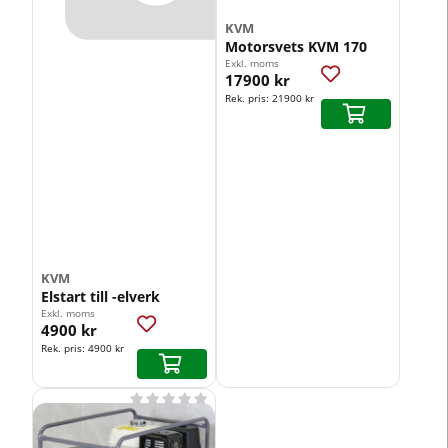
KVM
Motorsvets KVM 170
Exkl. moms
17900 kr
Rek. pris:
21900 kr
KVM
Elstart till -elverk
Exkl. moms
4900 kr
Rek. pris:
4900 kr




