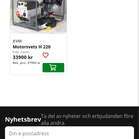
KVM
Motorsvets H 220
Exkl. moms
33900 kr
Rek. pris:
37900 kr
Ta del av nyheter och erbjudanden före
Nyhetsbrev
alla andra.