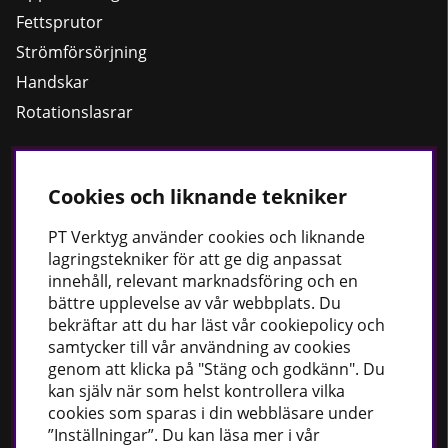
Fettsprutor
Strömförsörjning
Handskar
Rotationslasrar
Cookies och liknande tekniker
Håll dig uppdaterad
Nyheter
PT
Verktyg använder cookies och liknande
lagringstekniker för att ge dig anpassat
Guider
innehåll, relevant marknadsföring och en
Facebook
bättre upplevelse av vår webbplats. Du
Instagram
bekräftar att du har läst vår cookiepolicy och
samtycker till vår användning av cookies
genom att klicka på "Stäng och godkänn". Du
PT Verktyg AB
kan själv när som helst kontrollera vilka
cookies som sparas i din webbläsare under
Stationsvägen 30
”Inställningar”. Du kan läsa mer i vår
541 77 Skövde