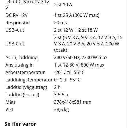
DC ut Cigarruttag 12
2 st 10 A
V
DC RV 12V
1 st 25 A (300 W max)
Responstid
20 ms
USB-A ut
2 st 12 W + 2 st 18 W
2 st (5 V-3 A, 9 V-3 A, 12 V-3 A, 15
USB-C ut
V-3 A, 20 V-3 A, 20 V-5 A, 200 W
totalt)
AC in, laddning
230 V/50 Hz, 2200 W max
Anslutning in
1 st 12-80 V, 800 W max
Arbetstemperatur
-20º C till 55º C
Laddningstemperatur
0º C till 55º C
Laddtid (vägguttag)
2 h
Laddtid (solcell)
3,5-5 h
Mått
378x418x581 mm
Vikt
38,6 kg
Se fler varor