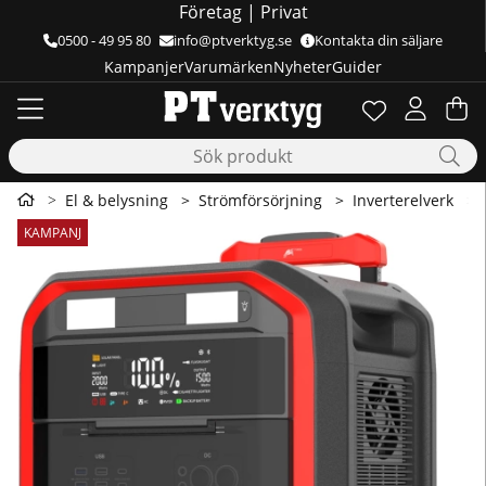
Företag
|
Privat
0500 - 49 95 80
info@ptverktyg.se
Kontakta din säljare
Kampanjer
Varumärken
Nyheter
Guider
Önskelista
Antal i önskelis
.
Va
Ant
.
El & belysning
Strömförsörjning
Inverterelverk
Produktbilder POWERSTATION ATTACK 7.2/2.8 LITHIUM BAT
KAMPANJ