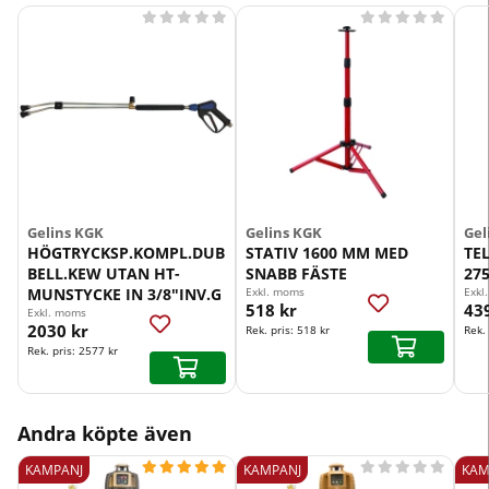










Gelins KGK
Gelins KGK
Gel
HÖGTRYCKSP.KOMPL.DUB
STATIV 1600 MM MED
TEL
BELL.KEW UTAN HT-
SNABB FÄSTE
27
MUNSTYCKE IN 3/8"INV.G
Exkl. moms
Exkl
518 kr
43
Exkl. moms
2030 kr
Rek. pris:
518 kr
Rek.
Rek. pris:
2577 kr
Andra köpte även










KAMPANJ
KAMPANJ
KAM