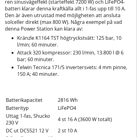
ren sinusvågeffekt (starteffekt 7200 W) och LiFePO4-
batteri klarar denna kraftkälla allt i 1-fas upp till 10 A.
Den är även utrustad med möjligheten att ansluta
solceller direkt (max 800 W). Några exempel på vad
denna Power Station kan klara av:
Kränzle K1164 TST högtryckstvätt: 125 bar, 10
l/min; 60 minuter.
Attack 320 kompressor: 230 l/min, 13.800 l @ 6
bar; 60 minuter.
Telwin Tecnica 171/S invertersvets: 4 mm pinne,
150 A; 40 minuter.
Batterikapacitet
2816 Wh
Batterityp
LiFePO4
Uttag 1-fas, Shucko
4 st 16 A (3600 W totalt)
230 V
DC ut DC5521 12 V
2 st 10 A