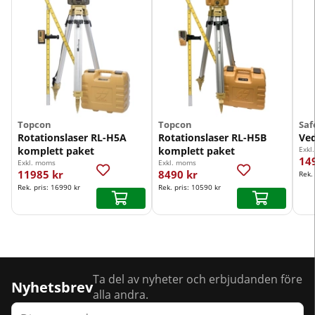
Topcon
Topcon
Saf
Rotationslaser RL-H5A
Rotationslaser RL-H5B
Ved
komplett paket
komplett paket
Exkl
14
Exkl. moms
Exkl. moms
11985 kr
8490 kr
Rek.
Rek. pris:
16990 kr
Rek. pris:
10590 kr
Ta del av nyheter och erbjudanden före
Nyhetsbrev
alla andra.