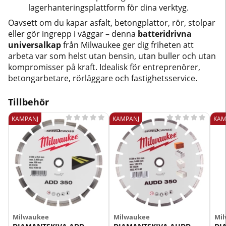
lagerhanteringsplattform för dina verktyg.
Oavsett om du kapar asfalt, betongplattor, rör, stolpar
eller gör ingrepp i väggar – denna
batteridrivna
universalkap
från Milwaukee ger dig friheten att
arbeta var som helst utan bensin, utan buller och utan
kompromisser på kraft. Idealisk för entreprenörer,
betongarbetare, rörläggare och fastighetsservice.
Tillbehör










KAMPANJ
KAMPANJ
KAM
Milwaukee
Milwaukee
Mi