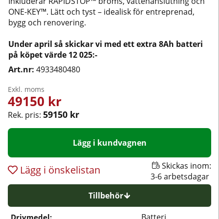
Inkluderar RAPIDSTOP™ broms, vattenanslutning och
ONE-KEY™. Lätt och tyst – idealisk för entreprenad,
bygg och renovering.
Under april så skickar vi med ett extra 8Ah batteri
på köpet värde 12 025:-
Art.nr:
4933480480
Exkl. moms
49150
kr
59150 kr
Rek. pris:
Lägg i kundvagnen
Skickas inom:
Lägg i önskelistan
3-6 arbetsdagar
Tillbehör
Batteri
Drivmedel: