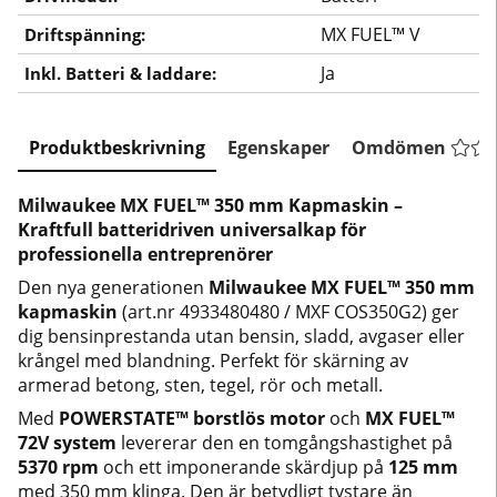
MX FUEL™ V
Driftspänning:
Ja
Inkl. Batteri & laddare:
Produktbeskrivning
Egenskaper
Omdömen
Milwaukee MX FUEL™ 350 mm Kapmaskin –
Kraftfull batteridriven universalkap för
professionella entreprenörer
Den nya generationen
Milwaukee MX FUEL™ 350 mm
kapmaskin
(art.nr 4933480480 / MXF COS350G2) ger
dig bensinprestanda utan bensin, sladd, avgaser eller
krångel med blandning. Perfekt för skärning av
armerad betong, sten, tegel, rör och metall.
Med
POWERSTATE™ borstlös motor
och
MX FUEL™
72V system
levererar den en tomgångshastighet på
5370 rpm
och ett imponerande skärdjup på
125 mm
med 350 mm klinga. Den är betydligt tystare än