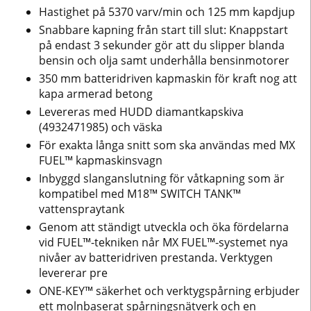
Hastighet på 5370 varv/min och 125 mm kapdjup
Snabbare kapning från start till slut: Knappstart
på endast 3 sekunder gör att du slipper blanda
bensin och olja samt underhålla bensinmotorer
350 mm batteridriven kapmaskin för kraft nog att
kapa armerad betong
Levereras med HUDD diamantkapskiva
(4932471985) och väska
För exakta långa snitt som ska användas med MX
FUEL™ kapmaskinsvagn
Inbyggd slanganslutning för våtkapning som är
kompatibel med M18™ SWITCH TANK™
vattenspraytank
Genom att ständigt utveckla och öka fördelarna
vid FUEL™-tekniken når MX FUEL™-systemet nya
nivåer av batteridriven prestanda. Verktygen
levererar pre
ONE-KEY™ säkerhet och verktygspårning erbjuder
ett molnbaserat spårningsnätverk och en