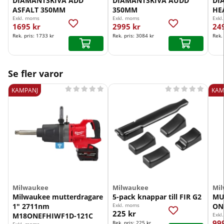
DIAMANTSKIVA ADD
DIAMANTSKIVA AUDD
DI
ASFALT 350MM
350MM
HE
Exkl. moms
Exkl. moms
Exkl
1695 kr
2995 kr
24
Rek. pris:
1733 kr
Rek. pris:
3084 kr
Rek.
Se fler varor










KAMPANJ
KAM
Milwaukee
Milwaukee
Mi
Milwaukee mutterdragare
5-pack knappar till FIR G2
MU
1" 2711nm
Exkl. moms
ON
225 kr
M18ONEFHIWF1D-121C
Exkl
99
Rek. pris:
225 kr