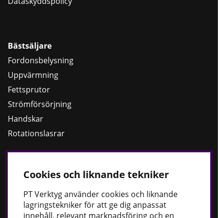
Dataskyddspolicy
Bästsäljare
Fordonsbelysning
Uppvärmning
Fettsprutor
Strömförsörjning
Handskar
Rotationslasrar
Cookies och liknande tekniker
Håll dig uppdaterad
Nyheter
PT
Verktyg använder cookies och liknande
lagringstekniker för att ge dig anpassat
Guider
innehåll, relevant marknadsföring och en