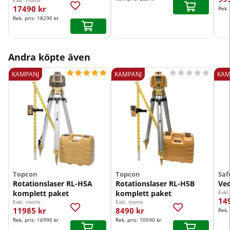
Exkl. moms
17490 kr
Rek.
Rek. pris:
18290 kr
Andra köpte även










KAMPANJ
KAMPANJ
KAM
Topcon
Topcon
Saf
Rotationslaser RL-H5A
Rotationslaser RL-H5B
Ved
komplett paket
komplett paket
Exkl
14
Exkl. moms
Exkl. moms
11985 kr
8490 kr
Rek.
Rek. pris:
16990 kr
Rek. pris:
10590 kr