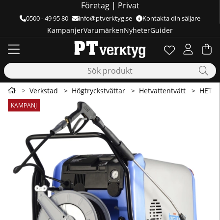
Företag
|
Privat
0500 - 49 95 80
info@ptverktyg.se
Kontakta din säljare
Kampanjer
Varumärken
Nyheter
Guider
Önskelista
Antal i önskelis
.
Va
Ant
.
Verkstad
Högtryckstvättar
Hetvattentvätt
HETVA
Produktbilder HETVATTENTVÄTT THERM-RP 1400AT
KAMPANJ