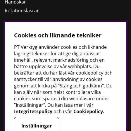
Handskar
Rotationslasrar
Cookies och liknande tekniker
Håll dig uppdaterad
Nyheter
PT
Verktyg använder cookies och liknande
lagringstekniker för att ge dig anpassat
Guider
innehåll, relevant marknadsföring och en
Facebook
bättre upplevelse av vår webbplats. Du
Instagram
bekräftar att du har läst vår cookiepolicy och
samtycker till vår användning av cookies
genom att klicka på "Stäng och godkänn". Du
PT Verktyg AB
kan själv när som helst kontrollera vilka
cookies som sparas i din webbläsare under
Stationsvägen 30
”Inställningar”. Du kan läsa mer i vår
541 77 Skövde
Integritetspolicy
och i vår
Cookiepolicy
.
Sverige
Inställningar
Telefon:
0500 - 49 95 80