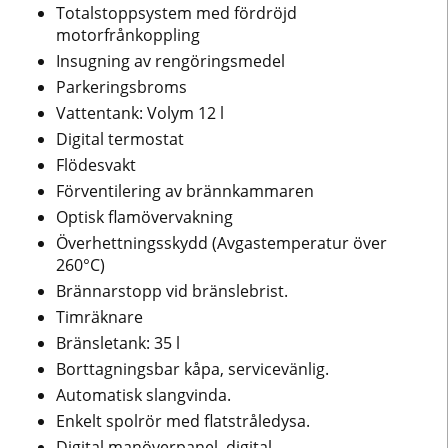
Totalstoppsystem med fördröjd
motorfrånkoppling
Insugning av rengöringsmedel
Parkeringsbroms
Vattentank: Volym 12 l
Digital termostat
Flödesvakt
Förventilering av brännkammaren
Optisk flamövervakning
Överhettningsskydd (Avgastemperatur över
260°C)
Brännarstopp vid bränslebrist.
Timräknare
Bränsletank: 35 l
Borttagningsbar kåpa, servicevänlig.
Automatisk slangvinda.
Enkelt spolrör med flatstråledysa.
Digital manöverpanel, digital