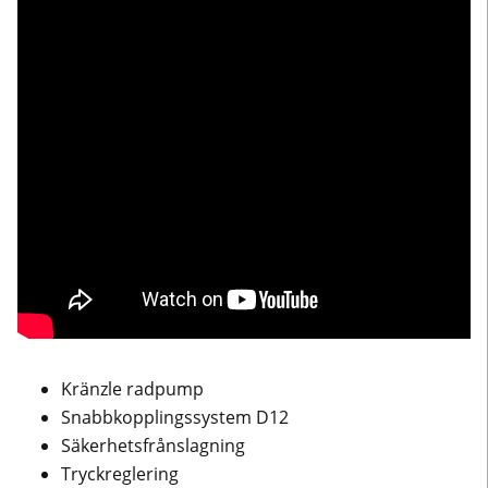
Kränzle radpump
Snabbkopplingssystem D12
Säkerhetsfrånslagning
Tryckreglering