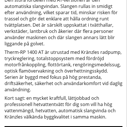
Den stora fördelen med AT-versionen är den
automatiska slangvindan. Slangen rullas in smidigt
efter användning, vilket sparar tid, minskar risken för
trassel och gör det enklare att hålla ordning runt
tvättplatsen. Det är särskilt uppskattat i tvätthallar,
verkstäder, lantbruk och åkerier där flera personer
använder maskinen och där slangen annars lätt blir
liggande på golvet.
Therm-RP 1400 AT är utrustad med Kränzles radpump,
tryckreglering, totalstoppsystem med fördröjd
motorfrånkoppling, flottörtank, rengöringsmedelssug,
optisk flamövervakning och överhettningsskydd.
Serien är byggd med fokus på hög prestanda,
driftsäkerhet, säkerhet och användarkomfort vid daglig
användning.
Kort sagt: en mycket kraftfull, lättjobbad och
professionell hetvattentvätt för dig som vill ha hög
vattenmängd, hetvatten, automatisk slangvinda och
Kränzles välkända byggkvalitet i samma maskin.