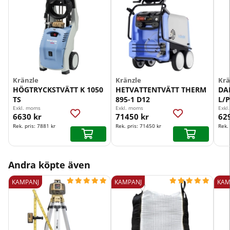
Kränzle
Kränzle
Krä
HÖGTRYCKSTVÄTT K 1050
HETVATTENTVÄTT THERM
DA
TS
895-1 D12
L/
Exkl. moms
Exkl. moms
Exkl
6630 kr
71450 kr
62
Rek. pris:
7881 kr
Rek. pris:
71450 kr
Rek.
Andra köpte även










KAMPANJ
KAMPANJ
KAM