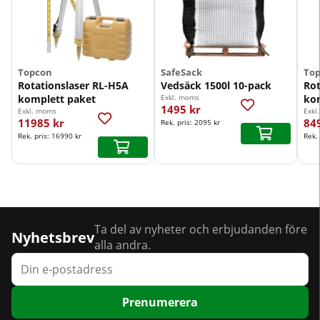
Topcon
SafeSack
To
Rotationslaser RL-H5A
Vedsäck 1500l 10-pack
Rot
komplett paket
Exkl. moms
ko
1495 kr
Exkl. moms
Exkl
11985 kr
84
Rek. pris:
2095 kr
Rek. pris:
16990 kr
Rek.
Ta del av nyheter och erbjudanden före
Nyhetsbrev
alla andra.
Prenumerera