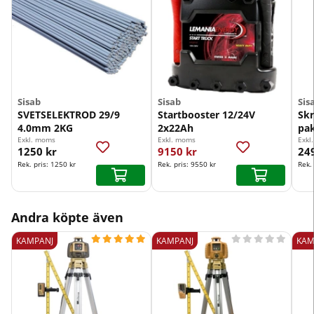
Sisab
Sisab
Sis
SVETSELEKTROD 29/9
Startbooster 12/24V
Sk
4.0mm 2KG
2x22Ah
pa
Exkl. moms
Exkl. moms
Exkl
1250 kr
9150 kr
24
Rek. pris:
1250 kr
Rek. pris:
9550 kr
Rek.
Andra köpte även










KAMPANJ
KAMPANJ
KAM