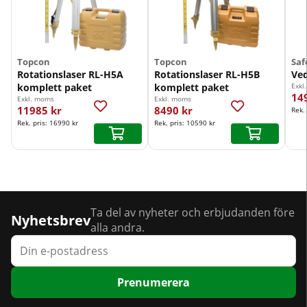
Topcon
Topcon
Saf
Rotationslaser RL-H5A
Rotationslaser RL-H5B
Ved
komplett paket
komplett paket
Exkl
14
Exkl. moms
Exkl. moms
11985 kr
8490 kr
Rek.
Rek. pris:
16990 kr
Rek. pris:
10590 kr
Ta del av nyheter och erbjudanden före
Nyhetsbrev
alla andra.
Prenumerera