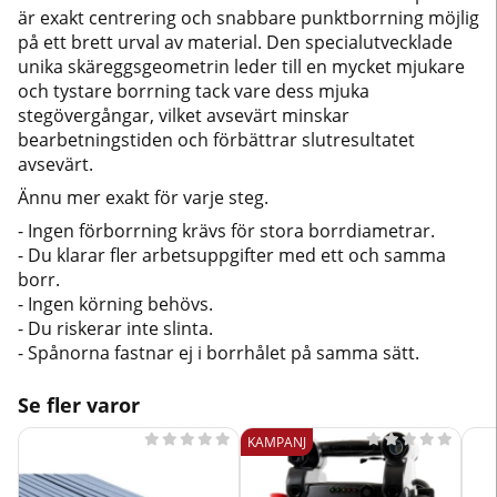
är exakt centrering och snabbare punktborrning möjlig
på ett brett urval av material. Den specialutvecklade
unika skäreggsgeometrin leder till en mycket mjukare
och tystare borrning tack vare dess mjuka
stegövergångar, vilket avsevärt minskar
bearbetningstiden och förbättrar slutresultatet
avsevärt.
Ännu mer exakt för varje steg.
- Ingen förborrning krävs för stora borrdiametrar.
- Du klarar fler arbetsuppgifter med ett och samma
borr.
- Ingen körning behövs.
- Du riskerar inte slinta.
- Spånorna fastnar ej i borrhålet på samma sätt.
Se fler varor










KAMPANJ