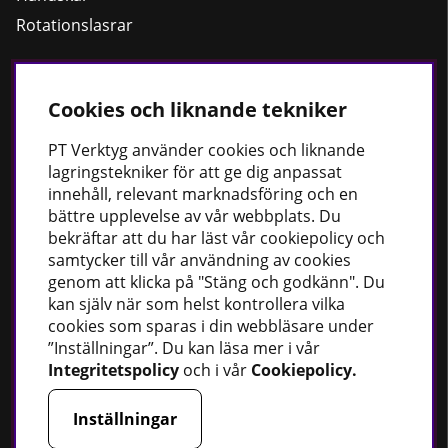
Rotationslasrar
Cookies och liknande tekniker
Håll dig uppdaterad
Nyheter
PT
Verktyg använder cookies och liknande
lagringstekniker för att ge dig anpassat
Guider
innehåll, relevant marknadsföring och en
Facebook
bättre upplevelse av vår webbplats. Du
Instagram
bekräftar att du har läst vår cookiepolicy och
samtycker till vår användning av cookies
genom att klicka på "Stäng och godkänn". Du
PT Verktyg AB
kan själv när som helst kontrollera vilka
cookies som sparas i din webbläsare under
Stationsvägen 30
”Inställningar”. Du kan läsa mer i vår
541 77 Skövde
Integritetspolicy
och i vår
Cookiepolicy
.
Sverige
Inställningar
Telefon:
0500 - 49 95 80
E-post:
info@ptverktyg.se