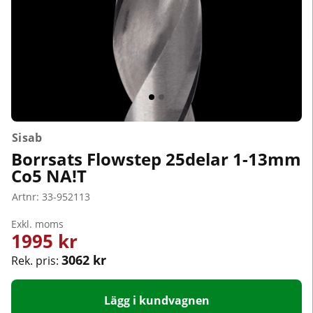
Sisab
Borrsats Flowstep 25delar 1-13mm
Co5 NA!T
Artnr:
33-952113
Exkl. moms
1995
kr
3062 kr
Rek. pris:
Lägg i kundvagnen