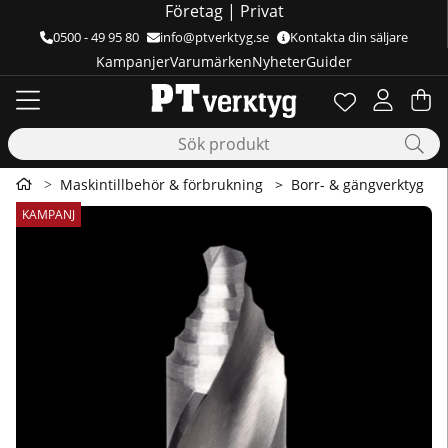
Företag
|
Privat
0500 - 49 95 80
info@ptverktyg.se
Kontakta din säljare
Kampanjer
Varumärken
Nyheter
Guider
Önskelista
Antal i önskelis
.
Va
Ant
.
Maskintillbehör & förbrukning
Borr- & gängverktyg
Produktbilder Borrsats Flowstep 25delar 1-13mm Co5 NA!T
KAMPANJ