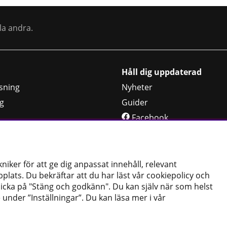
la andra.
Håll dig uppdaterad
sning
Nyheter
g
Guider
Facebook
jning
Instagram
rar
iker för att ge dig anpassat innehåll, relevant
lats. Du bekräftar att du har läst vår cookiepolicy och
licka på "Stäng och godkänn". Du kan själv när som helst
 under ”Inställningar”. Du kan läsa mer i vår
Copyright © 2024 PT Verktyg AB
Cookiepolicy
|
Köpvillkor
|
Dataskyddspolicy