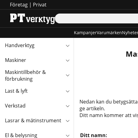
Företag
|
Privat
Kampanjer
Varumärken
Nyhete
Handverktyg
Mas
Maskiner
Maskintillbehör &
förbrukning
Last & lyft
Nedan kan du betygsätt
Verkstad
ge artikeln.
Ditt namn kommer att vi
Lasrar & mätinstrument
El & belysning
Ditt namn: