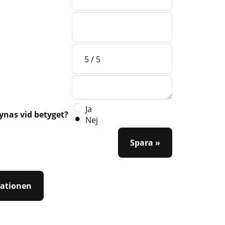
Ja
synas vid betyget?
Nej
Spara »
tationen