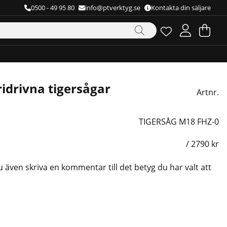
0500 - 49 95 80
info@ptverktyg.se
Kontakta din säljare
Önskelista
Antal i önskelista
.
Va
Ant
.
ridrivna tigersågar
Artnr.
TIGERSÅG M18 FHZ-0
/
2790
kr
u även skriva en kommentar till det betyg du har valt att