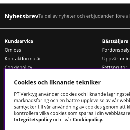
Nyhetsbrev
Ta del av nyheter och erbjudanden före al
Kundservice
Bästsäljare
Om oss
Fordonsbely
Kontaktformulär
Uppvärmnin
Cookiepolicy
Fettsprutor
Köpvillkor
Strömförsör
Cookies och liknande tekniker
Dataskyddspolicy
Handskar
Rotationslas
PT
Verktyg använder cookies och liknande lagringstekn
marknadsföring och en bättre upplevelse av vår webbp
samtycker till vår användning av cookies genom att k
kontrollera vilka cookies som sparas i din webbläsare
Integritetspolicy
och i vår
Cookiepolicy
.