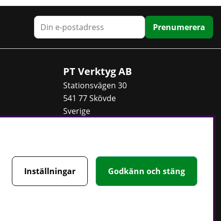
Prenumerera
PT Verktyg AB
Stationsvägen 30
541 77 Skövde
Sverige
Telefon:
0500 - 49 95 80
E-post:
info@ptverktyg.se
Kontaktformulär
Inställningar
Godkänn och stäng