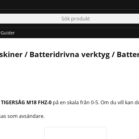
r
Guider
kiner / Batteridrivna verktyg / Batte
a
TIGERSÅG M18 FHZ-0
på en skala från 0-5. Om du vill kan d
sas som avsändare.