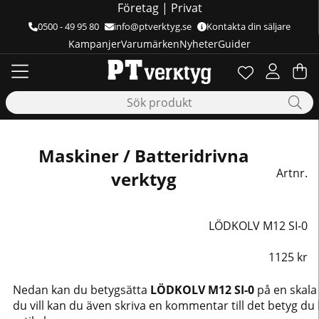
Företag
|
Privat
0500 - 49 95 80
info@ptverktyg.se
Kontakta din säljare
Kampanjer
Varumärken
Nyheter
Guider
Önskelista
Antal i önskelis
.
Va
Ant
.
Maskiner / Batteridrivna
Artnr.
verktyg
LÖDKOLV M12 SI-0
1125
kr
Nedan kan du betygsätta
LÖDKOLV M12 SI-0
på en skala
du vill kan du även skriva en kommentar till det betyg du h