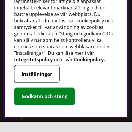
lagringstekniker för att ge dig anpassat
innehåll, relevant marknadsföring och en
Fordonsbelysning
bättre upplevelse av vår webbplats. Du
Uppvärmning
bekräftar att du har läst vår cookiepolicy och
Fettsprutor
samtycker till vår användning av cookies
genom att klicka på "Stäng och godkänn". Du
Strömförsörjning
kan själv när som helst kontrollera vilka
Handskar
cookies som sparas i din webbläsare under
Rotationslasrar
”Inställningar”. Du kan läsa mer i vår
Integritetspolicy
och i vår
Cookiepolicy
.
Inställningar
Håll dig uppdaterad
Nyheter
Godkänn och stäng
Guider
Facebook
Instagram