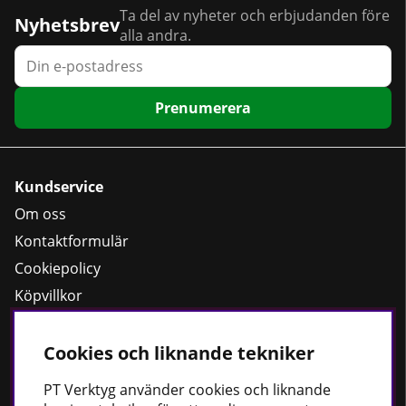
Ta del av nyheter och erbjudanden före
Nyhetsbrev
alla andra.
Prenumerera
Kundservice
Om oss
Kontaktformulär
Cookiepolicy
Köpvillkor
Dataskyddspolicy
Cookies och liknande tekniker
PT
Verktyg använder cookies och liknande
Bästsäljare