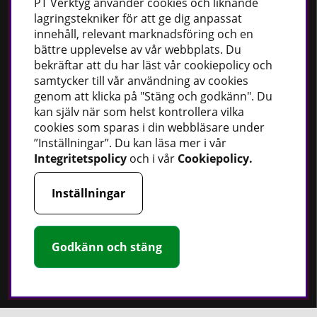
PT
Verktyg använder cookies och liknande
Bästsäljare
lagringstekniker för att ge dig anpassat
Fordonsbelysning
innehåll, relevant marknadsföring och en
bättre upplevelse av vår webbplats. Du
Uppvärmning
bekräftar att du har läst vår cookiepolicy och
Fettsprutor
samtycker till vår användning av cookies
Strömförsörjning
genom att klicka på "Stäng och godkänn". Du
kan själv när som helst kontrollera vilka
Handskar
cookies som sparas i din webbläsare under
Rotationslasrar
”Inställningar”. Du kan läsa mer i vår
Integritetspolicy
och i vår
Cookiepolicy
.
Inställningar
Håll dig uppdaterad
Nyheter
Guider
Godkänn och stäng
Facebook
Instagram