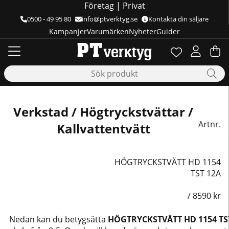
Företag
|
Privat
0500 - 49 95 80
info@ptverktyg.se
Kontakta din säljare
Kampanjer
Varumärken
Nyheter
Guider
Önskelista
Antal i önskelis
.
Va
Ant
.
Verkstad / Högtryckstvättar /
Artnr.
Kallvattentvätt
HÖGTRYCKSTVÄTT HD 1154
TST 12A
/
8590
kr
Nedan kan du betygsätta
HÖGTRYCKSTVÄTT HD 1154 TS