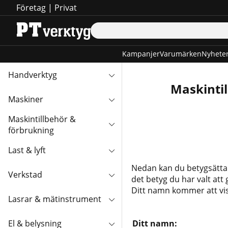
Företag
|
Privat
Kampanjer
Varumärken
Nyhete
Handverktyg
Maskintil
Maskiner
Maskintillbehör &
förbrukning
Last & lyft
Nedan kan du betygsätt
Verkstad
det betyg du har valt att 
Ditt namn kommer att vi
Lasrar & mätinstrument
El & belysning
Ditt namn: