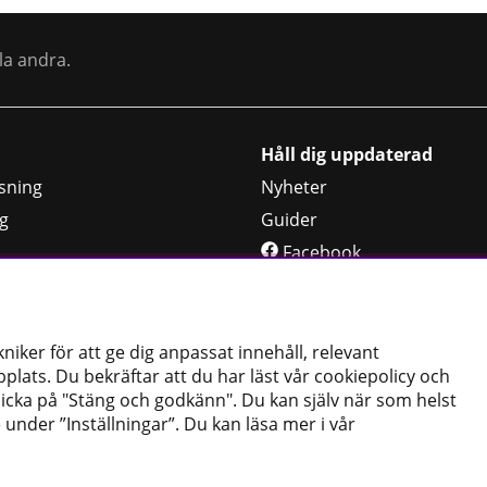
la andra.
Håll dig uppdaterad
sning
Nyheter
g
Guider
Facebook
jning
Instagram
rar
iker för att ge dig anpassat innehåll, relevant
lats. Du bekräftar att du har läst vår cookiepolicy och
licka på "Stäng och godkänn". Du kan själv när som helst
 under ”Inställningar”. Du kan läsa mer i vår
Copyright © 2024 PT Verktyg AB
Cookiepolicy
|
Köpvillkor
|
Dataskyddspolicy