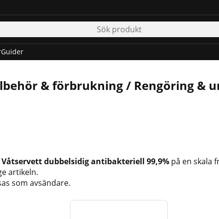
r
Guider
lbehör & förbrukning / Rengöring & 
a
Våtservett dubbelsidig antibakteriell 99,9%
på en skala f
ge artikeln.
sas som avsändare.