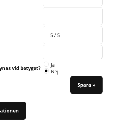
Ja
synas vid betyget?
Nej
Spara »
tationen