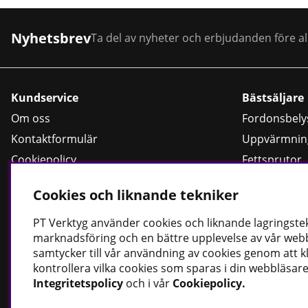
Nyhetsbrev
Ta del av nyheter och erbjudanden före al
Kundservice
Bästsäljare
Om oss
Fordonsbely
Kontaktformulär
Uppvärmnin
Cookiepolicy
Fettsprutor
Köpvillkor
Strömförsör
Cookies och liknande tekniker
Dataskyddspolicy
Handskar
Rotationslas
PT
Verktyg använder cookies och liknande lagringstekn
marknadsföring och en bättre upplevelse av vår webbp
samtycker till vår användning av cookies genom att k
kontrollera vilka cookies som sparas i din webbläsare
Integritetspolicy
och i vår
Cookiepolicy
.