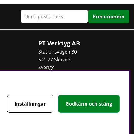
Prenumerera
PT Verktyg AB
Stationsvägen 30
541 77 Skövde
Sverige
Telefon:
0500 - 49 95 80
E-post:
info@ptverktyg.se
Kontaktformulär
Inställningar
Godkänn och stäng