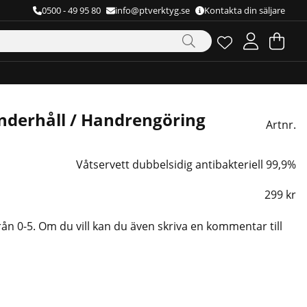
0500 - 49 95 80
info@ptverktyg.se
Kontakta din säljare
Önskelista
Antal i önskelista
.
Va
Ant
.
underhåll / Handrengöring
Artnr.
Våtservett dubbelsidig antibakteriell 99,9%
299
kr
rån 0-5. Om du vill kan du även skriva en kommentar till