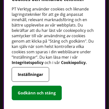
Bästsäljare
PT
Verktyg använder cookies och liknande
Fordonsbelysning
lagringstekniker för att ge dig anpassat
innehåll, relevant marknadsföring och en
Uppvärmning
bättre upplevelse av vår webbplats. Du
Fettsprutor
bekräftar att du har läst vår cookiepolicy och
Strömförsörjning
samtycker till vår användning av cookies
genom att klicka på "Stäng och godkänn". Du
Handskar
kan själv när som helst kontrollera vilka
Rotationslasrar
cookies som sparas i din webbläsare under
”Inställningar”. Du kan läsa mer i vår
Integritetspolicy
och i vår
Cookiepolicy
.
Håll dig uppdaterad
Inställningar
Nyheter
Guider
Godkänn och stäng
Facebook
Instagram