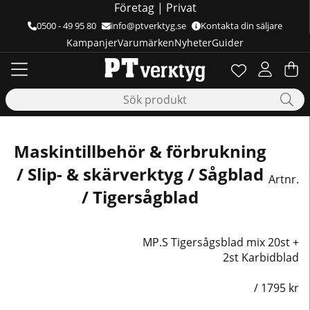
Företag
|
Privat
0500 - 49 95 80
info@ptverktyg.se
Kontakta din säljare
Kampanjer
Varumärken
Nyheter
Guider
Önskelista
Antal i önskelis
.
Va
Ant
.
Maskintillbehör & förbrukning
/ Slip- & skärverktyg / Sågblad
Artnr.
/ Tigersågblad
MP.S Tigersågsblad mix 20st +
2st Karbidblad
/
1795
kr